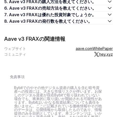
5. Aave v3 FRAXの購入方法を教えてください。
6. Aave v3 FRAXの売却方法を教えてください。
7. Aave v3 FRAXは優れた投資対象でしょうか。
8. Aave v3 FRAXの発行数を教えてください。
Aave v3 FRAXの関連情報
ウェブサイト
aave.com
WhitePaper
コミュニティ
hey.xyz
免責事項
Bybitでのやその他デジタル資産の購入を含む暗号資
産への投資には、大きな市場リスクが伴います。お探
しのデジタル資産が現在Bybitで取り扱われていない
場合でも、将来的に取り扱いが開始される可能性があ
ります。Bybitはいかなる投資結果についても責任を
負いません。ここに記載されている価格情報やその他
のデータは、公開情報から取得したものであり、情報
提供のみを目的としています。本コンテンツは、いか
なるデジタル資産の購入、売却、または保有を推奨し