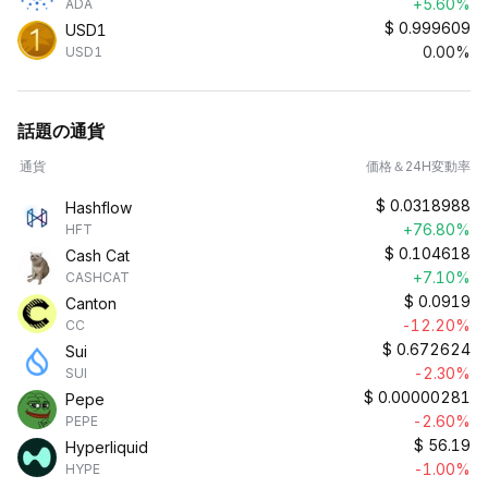
+5.60%
ADA
$
0.999609
USD1
0.00%
USD1
話題の通貨
通貨
価格＆24H変動率
$
0.0318988
Hashflow
+76.80%
HFT
$
0.104618
Cash Cat
+7.10%
CASHCAT
$
0.0919
Canton
-12.20%
CC
$
0.672624
Sui
-2.30%
SUI
$
0.00000281
Pepe
-2.60%
PEPE
$
56.19
Hyperliquid
-1.00%
HYPE