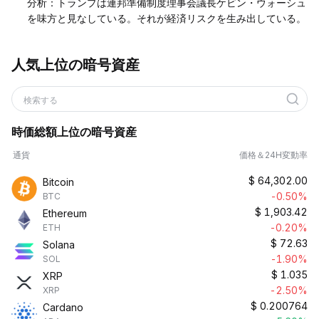
分析：トランプは連邦準備制度理事会議長ケビン・ウォーシュ
を味方と見なしている。それが経済リスクを生み出している。
人気上位の暗号資産
検索する
時価総額上位の暗号資産
通貨
価格＆24H変動率
$
64,302.00
Bitcoin
-0.50%
BTC
$
1,903.42
Ethereum
-0.20%
ETH
$
72.63
Solana
-1.90%
SOL
$
1.035
XRP
-2.50%
XRP
$
0.200764
Cardano