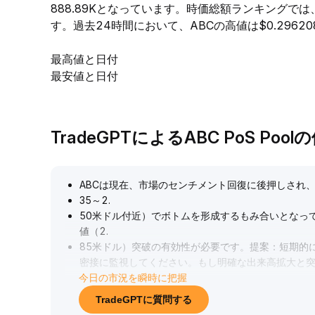
888.89Kとなっています。時価総額ランキングで
す。過去24時間において、ABCの高値は$0.296208
最高値と日付
最安値と日付
TradeGPTによるABC PoS Poo
ABCは現在、市場のセンチメント回復に後押しされ
35～2
.
50米ドル付近）でボトムを形成するもみ合いとなっ
値（2
.
85米ドル）突破の有効性が必要です。提案：短期的
密接に監視してください。もし明確な出来高拡大と
今日の市況を瞬時に把握
要です。
.
TradeGPTに質問する