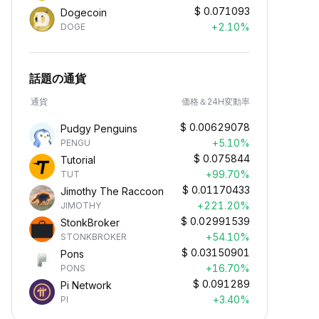
$
0.071093
Dogecoin
+2.10%
DOGE
話題の通貨
通貨
価格＆24H変動率
$
0.00629078
Pudgy Penguins
+5.10%
PENGU
$
0.075844
Tutorial
+99.70%
TUT
$
0.01170433
Jimothy The Raccoon
+221.20%
JIMOTHY
$
0.02991539
StonkBroker
+54.10%
STONKBROKER
$
0.03150901
Pons
+16.70%
PONS
$
0.091289
Pi Network
+3.40%
PI