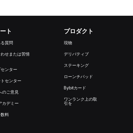
ート
プロダクト
ある質問
現物
合わせまたは苦情
デリバティブ
出
ステーキング
プセンター
ローンチパッド
ートセンター
Bybitカード
itへのご意見
ワンランク上の取
itアカデミー
引を
手数料