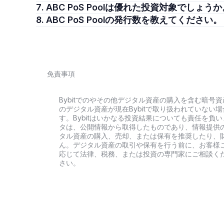
7. ABC PoS Poolは優れた投資対象でしょう
8. ABC PoS Poolの発行数を教えてください。
免責事項
Bybitでのやその他デジタル資産の購入を含む暗
のデジタル資産が現在Bybitで取り扱われていな
す。Bybitはいかなる投資結果についても責任を
タは、公開情報から取得したものであり、情報提供
タル資産の購入、売却、または保有を推奨したり、
ん。デジタル資産の取引や保有を行う前に、お客様
応じて法律、税務、または投資の専門家にご相談くだ
さい。