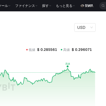
ツール
ファイナンス
探す
もっと見る
USD
低値
$
0.285561
高値
$
0.296071