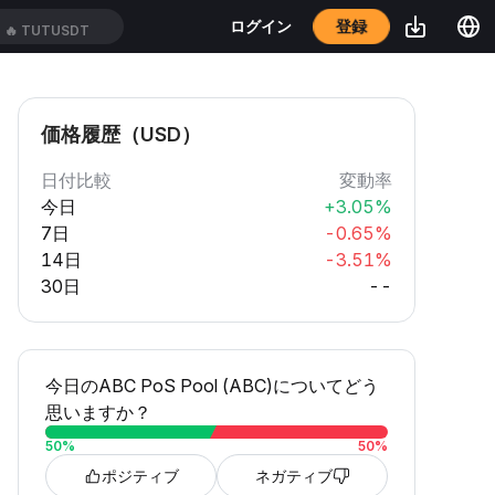
登録
ログイン
🔥
TUTUSDT
価格履歴（USD）
日付比較
変動率
今日
+3.05%
7日
-0.65%
14日
-3.51%
30日
--
今日のABC PoS Pool (ABC)についてどう
思いますか？
50
%
50
%
ポジティブ
ネガティブ