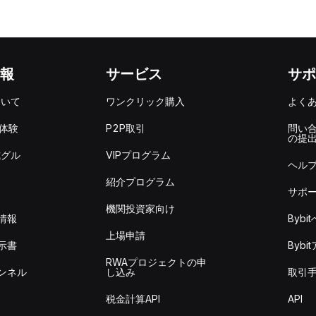
報
サービス
サポ
ついて
ワンクリック購入
よく
を体験
P2P取引
問い
の提
式グル
VIPプログラム
ヘル
紹介プログラム
サポ
機関投資家向け
情報
Byb
上場申請
示書
Byb
RWAプロジェクトの申
ンネル
し込み
取引
税金計算API
API