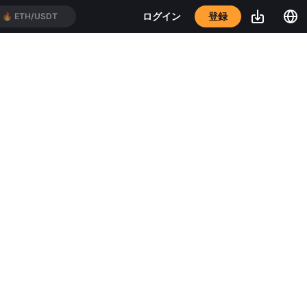
登録
ログイン
🔥
ETH/USDT