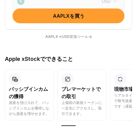
USD
$
AAPLXを買う
→
AAPLX→USD変換ツール
Apple xStockでできること
パッシブインカム
プレマーケットで
現物市場
リアルタイム
の獲得
の取引
で暗号資産の
資産を預け入れて、パッ
上場前の新規トークンに
です（遅延ゼ
シブインカムを獲得しな
一足先にアクセスし、取
がら資産を増やせます。
引できます。