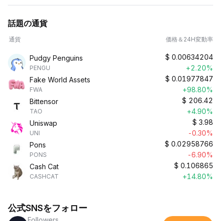
話題の通貨
通貨
価格＆24H変動率
$
0.00634204
Pudgy Penguins
+2.20%
PENGU
$
0.01977847
Fake World Assets
+98.80%
FWA
$
206.42
Bittensor
+4.90%
TAO
$
3.98
Uniswap
-0.30%
UNI
$
0.02958766
Pons
-6.90%
PONS
$
0.106865
Cash Cat
+14.80%
CASHCAT
公式SNSをフォロー
Followers