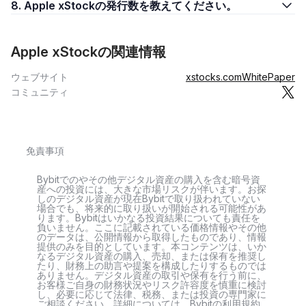
8. Apple xStockの発行数を教えてください。
Apple xStockの関連情報
ウェブサイト
xstocks.com
WhitePaper
コミュニティ
免責事項
Bybitでのやその他デジタル資産の購入を含む暗号資
産への投資には、大きな市場リスクが伴います。お探
しのデジタル資産が現在Bybitで取り扱われていない
場合でも、将来的に取り扱いが開始される可能性があ
ります。Bybitはいかなる投資結果についても責任を
負いません。ここに記載されている価格情報やその他
のデータは、公開情報から取得したものであり、情報
提供のみを目的としています。本コンテンツは、いか
なるデジタル資産の購入、売却、または保有を推奨し
たり、財務上の助言や提案を構成したりするものでは
ありません。デジタル資産の取引や保有を行う前に、
お客様ご自身の財務状況やリスク許容度を慎重に検討
し、必要に応じて法律、税務、または投資の専門家に
ご相談ください。詳細については、Bybitの利用規約