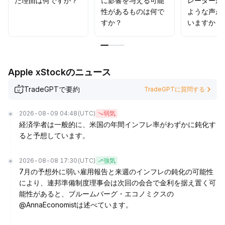
た理由は何ですか？
に影響を与える可能
レーダーか
性があるものは何で
ような声が
すか？
いますか？
Apple xStockのニュース
TradeGPTで要約
TradeGPTに質問する
2026-08-09 04:48
(UTC)
弱気
経済学者は一般的に、米国の年間インフレ率がわずかに鈍化す
ると予想しています。
2026-08-08 17:30
(UTC)
強気
7月の予想外に弱い雇用報告と来週のインフレの鈍化の可能性
により、連邦準備制度理事会は次回の会合で金利を据え置く可
能性があると、ブルームバーグ・エコノミクスの
@AnnaEconomistは述べています。