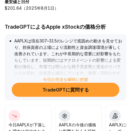
最安値と日付
$201.64（2025年8月1日）
TradeGPTによるApple xStockの価格分析
AAPLXは現在307–315のレンジで底固めの動きを見せてお
り、担保資産の上場により流動性と資金調達環境が著しく
改善されています。これが中長期的な需要に好影響をもた
らしています。短期的にはマクロイベントの影響による変
動が激化し、市場では明らかな様子見姿勢と資金のリバラ
ンスが現れ、出来高も減少しています。推奨：308のサポ
ートラインと312–315のレジスタンスゾーンを注視し、出
今日の市況を瞬時に把握
来高を伴って抵抗線を上抜いた場合は短期で買い増しを検
TradeGPTに質問する
討すると良いでしょう。サポートを割り込んだ場合には、
迅速に損切りを行いショートリスクを回避してください。
中期のトレンドについてはマクロとファンダメンタルズの
変化に応じて、柔軟な戦略構成を維持する必要がありま
す。
.
今日AAPLXが下落し
AAPLXの今後の価格
AAPLXに