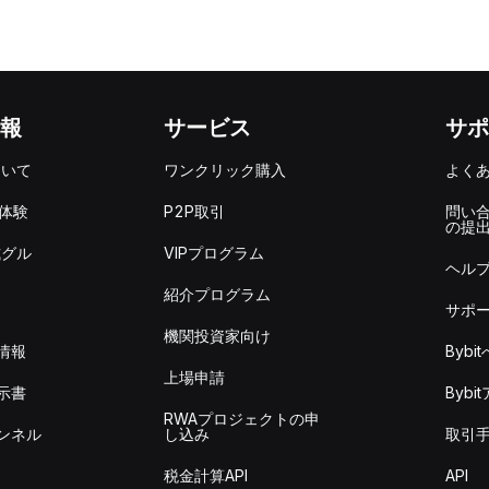
報
サービス
サポ
ついて
ワンクリック購入
よく
を体験
P2P取引
問い
の提
式グル
VIPプログラム
ヘル
紹介プログラム
サポ
機関投資家向け
情報
Byb
上場申請
示書
Byb
RWAプロジェクトの申
ンネル
し込み
取引
税金計算API
API