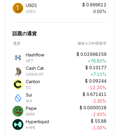
$
0.999612
USD1
0.00%
USD1
話題の通貨
通貨
価格＆24H変動率
$
0.02998259
Hashflow
+76.80%
HFT
$
0.10177
Cash Cat
+7.10%
CASHCAT
$
0.09244
Canton
-12.20%
CC
$
0.671411
Sui
-2.30%
SUI
$
0.0000028
Pepe
-2.60%
PEPE
$
55.88
Hyperliquid
-1.00%
HYPE