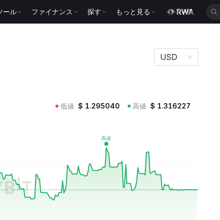
ツール
ファイナンス
探す
もっと見る
USD
低値
$
1.295040
高値
$
1.316227