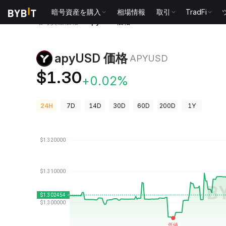
暗号資産を購入
相場情報
取引
TradFi
暗号資産価格
apyUSD 価格 APYUSD
apyUSD 価格
APYUSD
$1.30
+0.02%
24H
7D
14D
30D
60D
200D
1Y