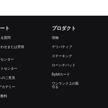
ート
プロダクト
ある質問
現物
合わせまたは苦情
デリバティブ
出
ステーキング
プセンター
ローンチパッド
ートセンター
Bybitカード
itへのご意見
ワンランク上の取
itアカデミー
引を
手数料