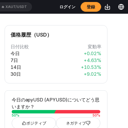
🔥
XAUT/USDT
登録
ログイン
🔥
ADAUSDT
価格履歴（USD）
日付比較
変動率
今日
+0.02%
7日
+4.63%
14日
+10.53%
30日
+9.02%
今日のapyUSD (APYUSD)についてどう思
いますか？
50
%
50
%
ポジティブ
ネガティブ