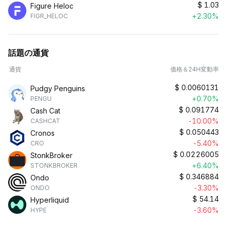
$
1.03
Figure Heloc
+2.30%
FIGR_HELOC
話題の通貨
通貨
価格＆24H変動率
$
0.0060131
Pudgy Penguins
+0.70%
PENGU
$
0.091774
Cash Cat
-10.00%
CASHCAT
$
0.050443
Cronos
-5.40%
CRO
$
0.0226005
StonkBroker
+6.40%
STONKBROKER
$
0.346884
Ondo
-3.30%
ONDO
$
54.14
Hyperliquid
-3.60%
HYPE