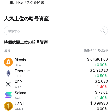
和がFRBリスクを軽減
人気上位の暗号資産
検索する
時価総額上位の暗号資産
通貨
価格＆24H変動率
$
64,861.00
Bitcoin
+0.90%
BTC
$
1,913.13
Ethereum
+0.50%
ETH
$
1.023
XRP
-1.40%
XRP
$
73.61
Solana
+1.40%
SOL
$
0.99986
USD1
0.00%
USD1