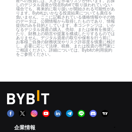
産への投資には、大きな市場リスクが伴います。お探
しのデジタル資産が現在Bybitで取り扱われていない
場合でも、将来的に取り扱いが開始される可能性があ
ります。Bybitはいかなる投資結果についても責任を
負いません。ここに記載されている価格情報やその他
のデータは、公開情報から取得したものであり、情報
提供のみを目的としています。本コンテンツは、いか
なるデジタル資産の購入、売却、または保有を推奨し
たり、財務上の助言や提案を構成したりするものでは
ありません。デジタル資産の取引や保有を行う前に、
お客様ご自身の財務状況やリスク許容度を慎重に検討
し、必要に応じて法律、税務、または投資の専門家に
ご相談ください。詳細については、Bybitの利用規約
をご参照ください。
企業情報