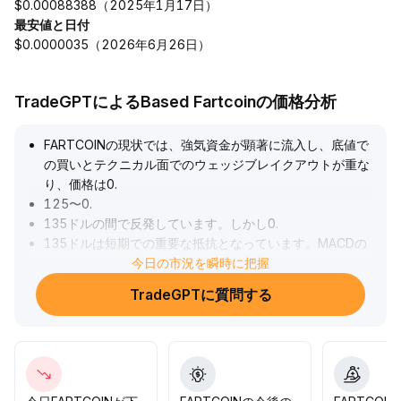
$0.00088388（2025年1月17日）
最安値と日付
$0.0000035（2026年6月26日）
TradeGPTによるBased Fartcoinの価格分析
FARTCOINの現状では、強気資金が顕著に流入し、底値で
の買いとテクニカル面でのウェッジブレイクアウトが重な
り、価格は0
.
125〜0
.
135ドルの間で反発しています。しかし0
.
135ドルは短期での重要な抵抗となっています。MACDの
ゴールデンクロスとRSIのダイバージェンスは反転の兆候を
今日の市況を瞬時に把握
示していますが、市場全体の雰囲気は慎重です。取引戦略
TradeGPTに質問する
としては順張りでの参入を推奨し、出来高と抵抗線の突破
を重視しますが、損切りは必ず0
.
126ドルに設定し、0
.
12ドルのサポートも注視しつつ、リスクとポジションを動
的に管理し、高いレバレッジによるリターンの急激な悪化
に警戒してください。
.