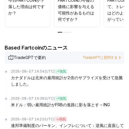
今日FARTCOINが下
FARTCOINの今後の
FARTCOI
落した理由は何です
価格に影響を与える
て、トレー
か？
可能性があるものは
はどのよう
何ですか？
がっていま
Based Fartcoinのニュース
TradeGPTで要約
TradeGPTに質問する
2026-08-07 14:54
(UTC)
強気
カナダドルは北米の雇用統計が2倍のサプライズを受けて急騰
しました。
2026-08-07 14:39
(UTC)
強気
米ドル：弱い雇用統計がFRBの進路に影を落とす – ING
2026-08-07 14:23
(UTC)
弱気
連邦準備制度のバーキン、インフレについて：逆風に直面して