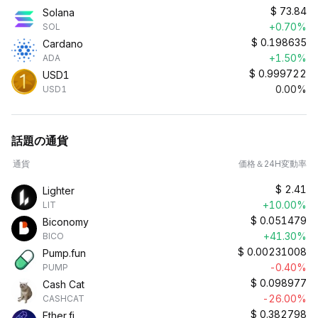
$
73.84
Solana
+0.70%
SOL
$
0.198635
Cardano
+1.50%
ADA
$
0.999722
USD1
0.00%
USD1
話題の通貨
通貨
価格＆24H変動率
$
2.41
Lighter
+10.00%
LIT
$
0.051479
Biconomy
+41.30%
BICO
$
0.00231008
Pump.fun
-0.40%
PUMP
$
0.098977
Cash Cat
-26.00%
CASHCAT
$
0.382798
Ether.fi