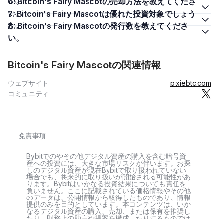
い。
6. Bitcoin's Fairy Mascotの売却方法を教えてくださ
い。
7. Bitcoin's Fairy Mascotは優れた投資対象でしょう
か。
8. Bitcoin's Fairy Mascotの発行数を教えてくださ
い。
Bitcoin's Fairy Mascotの関連情報
ウェブサイト
pixiebtc.com
コミュニティ
免責事項
Bybitでのやその他デジタル資産の購入を含む暗号資
産への投資には、大きな市場リスクが伴います。お探
しのデジタル資産が現在Bybitで取り扱われていない
場合でも、将来的に取り扱いが開始される可能性があ
ります。Bybitはいかなる投資結果についても責任を
負いません。ここに記載されている価格情報やその他
のデータは、公開情報から取得したものであり、情報
提供のみを目的としています。本コンテンツは、いか
なるデジタル資産の購入、売却、または保有を推奨し
たり、財務上の助言や提案を構成したりするものでは