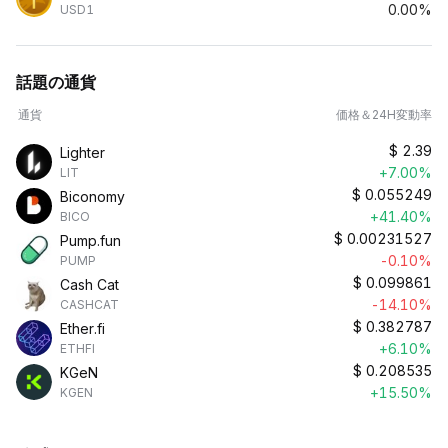
0.00%
USD1
話題の通貨
通貨
価格＆24H変動率
$
2.39
Lighter
+7.00%
LIT
$
0.055249
Biconomy
+41.40%
BICO
$
0.00231527
Pump.fun
-0.10%
PUMP
$
0.099861
Cash Cat
-14.10%
CASHCAT
$
0.382787
Ether.fi
+6.10%
ETHFI
$
0.208535
KGeN
+15.50%
KGEN