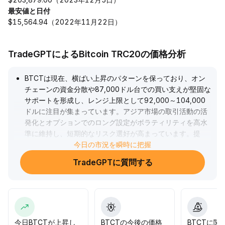
最安値と日付
$15,564.94（2022年11月22日）
TradeGPTによるBitcoin TRC20の価格分析
BTCTは現在、横ばい上昇のパターンを保っており、オン
チェーンの資金分散や87,000ドル台での買い支えが堅固な
サポートを形成し、レンジ上限として92,000～104,000
ドルに注目が集まっています。アジア市場の取引活動の活
発化とオプションでのロング設定がボラティリティを高水
準に維持し、短期的なリスク選好が高まっています。提
案：87,000ドル以上を支持としてロングを保有し、出来高
今日の市況を瞬時に把握
増加時の割れに注意。中期的にはサポート付近でポジショ
TradeGPTに質問する
ン構築し、マクロ経済の好材料がさらに上昇を促すのを静
観しましょう。
.
今日BTCTが上昇し
BTCTの今後の価格
BTCTに関