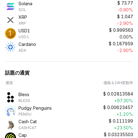
$
73.77
Solana
-0.90%
SOL
$
1.047
XRP
-2.90%
XRP
$
0.999563
USD1
0.00%
USD1
$
0.187959
Cardano
-2.90%
ADA
話題の通貨
通貨
価格＆24H変動率
$
0.02813584
Bless
+97.30%
BLESS
$
0.00623457
Pudgy Penguins
+1.20%
PENGU
$
0.111199
Cash Cat
+23.50%
CASHCAT
$
0.03235503
Cap