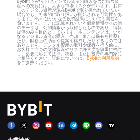
Bybitでのやその他デジタル資産の購入を含む暗号資
産への投資には、大きな市場リスクが伴います。お探
しのデジタル資産が現在Bybitで取り扱われていない
場合でも、将来的に取り扱いが開始される可能性があ
ります。Bybitはいかなる投資結果についても責任を
負いません。ここに記載されている価格情報やその他
のデータは、公開情報から取得したものであり、情報
提供のみを目的としています。本コンテンツは、いか
なるデジタル資産の購入、売却、または保有を推奨し
たり、財務上の助言や提案を構成したりするものでは
ありません。デジタル資産の取引や保有を行う前に、
お客様ご自身の財務状況やリスク許容度を慎重に検討
し、必要に応じて法律、税務、または投資の専門家に
ご相談ください。詳細については、
Bybitの利用規約
をご参照ください。