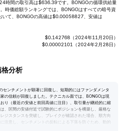
去24時間の取引高は$636.39です。BONGOの循環供給量
います。時価総額ランキングでは、BONGOはすべての暗号資
て、BONGOの高値は$0.00058827、安値は
$0.142768（2024年11月20日）
$0.00002101（2024年2月28日）
の価格分析
トのセンチメントが顕著に回復し、短期的にはファンダメンタ
家の信頼が回復しました。テクニカル面では、BONGOは現
ており（最近の安値と前回高値に注目）、取引量が継続的に縮
ては、区間の安値付近で試験的にポジションを構築し、厳格な
てレジスタンスを突破し、ブレイクが確認された場合、順方向
クに注意し、センチメントの反転による下落を防ぐため、動的