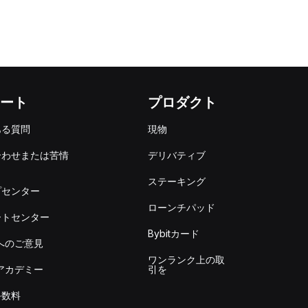
ート
プロダクト
ある質問
現物
合わせまたは苦情
デリバティブ
出
ステーキング
プセンター
ローンチパッド
ートセンター
Bybitカード
itへのご意見
ワンランク上の取
itアカデミー
引を
手数料