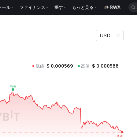
ツール
ファイナンス
探す
もっと見る
USD
低値
$
0.000569
高値
$
0.000588