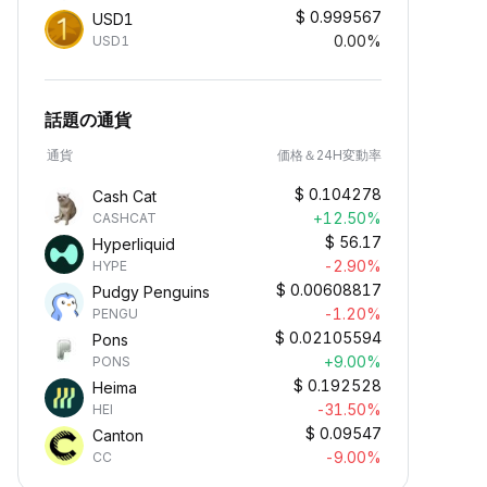
$
0.999567
USD1
0.00%
USD1
話題の通貨
通貨
価格＆24H変動率
$
0.104278
Cash Cat
+12.50%
CASHCAT
$
56.17
Hyperliquid
-2.90%
HYPE
$
0.00608817
Pudgy Penguins
-1.20%
PENGU
$
0.02105594
Pons
+9.00%
PONS
$
0.192528
Heima
-31.50%
HEI
$
0.09547
Canton
-9.00%
CC