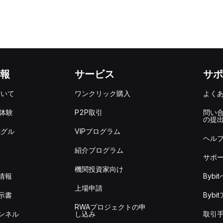
報
サービス
サポ
ついて
ワンクリック購入
よく
を体験
P2P取引
問い
の提
式グル
VIPプログラム
ヘル
紹介プログラム
サポ
機関投資家向け
情報
Byb
上場申請
示書
Byb
RWAプロジェクトの申
ンネル
し込み
取引