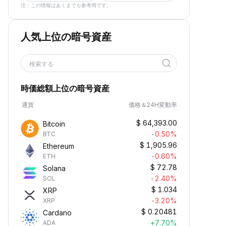
注：この情報はあくまでも参考用です。
人気上位の暗号資産
検索する
時価総額上位の暗号資産
通貨
価格＆24H変動率
$
64,393.00
Bitcoin
-0.50%
BTC
$
1,905.96
Ethereum
-0.60%
ETH
$
72.78
Solana
-2.40%
SOL
$
1.034
XRP
-3.20%
XRP
$
0.20481
Cardano
+7.70%
ADA