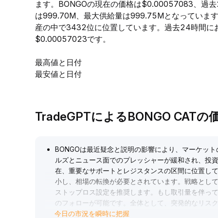
ます。BONGOの現在の価格は$0.00057083、過
は999.70M、最大供給量は999.75Mとなって
産の中で3432位に位置しています。過去24時間におい
$0.00057023です。
最高値と日付
最安値と日付
TradeGPTによるBONGO CAT
BONGOは最近疑念と説明の影響により、マーケッ
ルズとニュース面でのプレッシャーが緩和され、投資
在、重要なサポートとレジスタンスの区間に位置し
小し、相場の転換が必要とされています。戦略とし
ストップロス設定を推奨します。もし取引量を伴っ
のフォローが可能です。全体として、突発的なリス
今日の市況を瞬時に把握
にポジションを調整することを推奨します。
.