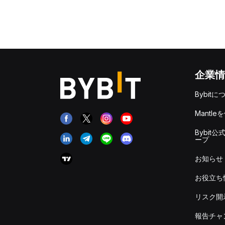
企業情
Bybitに
Mantle
Bybit公
ープ
お知らせ
お役立ち
リスク開
報告チャ