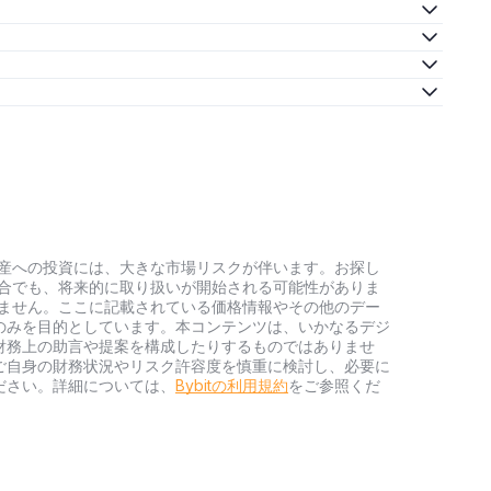
。
。
。
号資産への投資には、大きな市場リスクが伴います。お探し
い場合でも、将来的に取り扱いが開始される可能性がありま
負いません。ここに記載されている価格情報やその他のデー
のみを目的としています。本コンテンツは、いかなるデジ
財務上の助言や提案を構成したりするものではありませ
ご自身の財務状況やリスク許容度を慎重に検討し、必要に
ださい。詳細については、
Bybitの利用規約
をご参照くだ