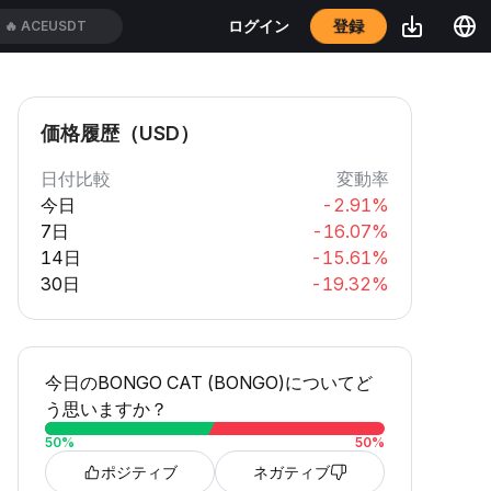
登録
ログイン
🔥
ACEUSDT
価格履歴（USD）
日付比較
変動率
今日
-2.91%
7日
-16.07%
14日
-15.61%
30日
-19.32%
今日のBONGO CAT (BONGO)についてど
う思いますか？
50
%
50
%
ポジティブ
ネガティブ