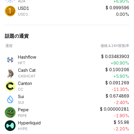
+6.90%
ADA
$
0.999596
USD1
0.00%
USD1
話題の通貨
通貨
価格＆24H変動率
$
0.03483903
Hashflow
+90.90%
HFT
$
0.100206
Cash Cat
+5.90%
CASHCAT
$
0.091269
Canton
-11.30%
CC
$
0.674869
Sui
-2.40%
SUI
$
0.00000281
Pepe
-1.90%
PEPE
$
55.98
Hyperliquid
-2.20%
HYPE