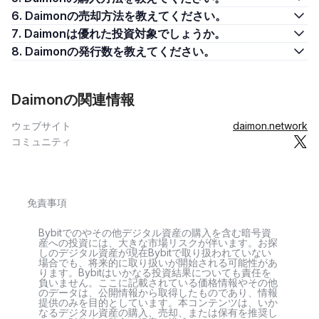
6. Daimonの売却方法を教えてください。
7. Daimonは優れた投資対象でしょうか。
8. Daimonの発行数を教えてください。
Daimonの関連情報
ウェブサイト
daimon.network
コミュニティ
免責事項
Bybitでのやその他デジタル資産の購入を含む暗号資
産への投資には、大きな市場リスクが伴います。お探
しのデジタル資産が現在Bybitで取り扱われていない
場合でも、将来的に取り扱いが開始される可能性があ
ります。Bybitはいかなる投資結果についても責任を
負いません。ここに記載されている価格情報やその他
のデータは、公開情報から取得したものであり、情報
提供のみを目的としています。本コンテンツは、いか
なるデジタル資産の購入、売却、または保有を推奨し