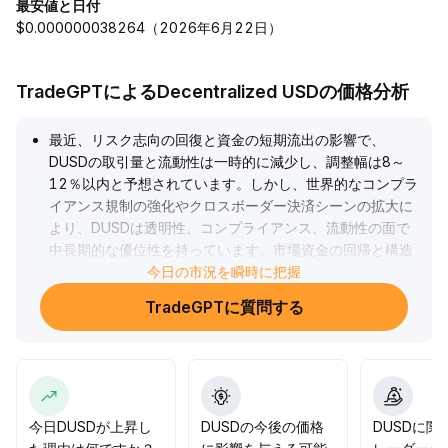
最安値と日付
$0.000000038264（2026年6月22日）
TradeGPTによるDecentralized USDの価格分析
最近、リスク志向の回復と資金の短期流出の影響で、
DUSDの取引量と流動性は一時的に減少し、調整幅は8～
12％以内と予想されています。しかし、世界的なコンプラ
イアンス規制の強化やクロスボーダー決済シーンの拡大に
より、DUSDは透明性、コンプライアンス、流動性の面で
中長期的な優位性を持っています。市場資金の回帰と構造
調整のタイミングに注目し、押し目買いを推奨します。特
今日の市況を瞬時に把握
に機関投資家と高純資産層のニーズを優先し、戦略的に保
TradeGPTに質問する
有することで今後の回復局面に備えることが推奨されま
す。
.
今日DUSDが上昇し
DUSDの今後の価格
DUSDに関