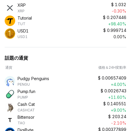
$
1.032
XRP
-0.30%
XRP
$
0.207446
Tutorial
+98.40%
TUT
$
0.999714
USD1
0.00%
USD1
話題の通貨
通貨
価格＆24H変動率
$
0.00657409
Pudgy Penguins
+4.00%
PENGU
$
0.0026743
Pump.fun
+11.60%
PUMP
$
0.140551
Cash Cat
+9.00%
CASHCAT
$
203.24
Bittensor
-2.10%
TAO
$
0.00377899
DigiByte