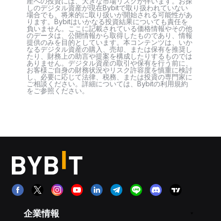
産への投資には、大きな市場リスクが伴います。お探
しのデジタル資産が現在Bybitで取り扱われていない
場合でも、将来的に取り扱いが開始される可能性があ
ります。Bybitはいかなる投資結果についても責任を
負いません。ここに記載されている価格情報やその他
のデータは、公開情報から取得したものであり、情報
提供のみを目的としています。本コンテンツは、いか
なるデジタル資産の購入、売却、または保有を推奨し
たり、財務上の助言や提案を構成したりするものでは
ありません。デジタル資産の取引や保有を行う前に、
お客様ご自身の財務状況やリスク許容度を慎重に検討
し、必要に応じて法律、税務、または投資の専門家に
ご相談ください。詳細については、Bybitの利用規約
をご参照ください。
企業情報