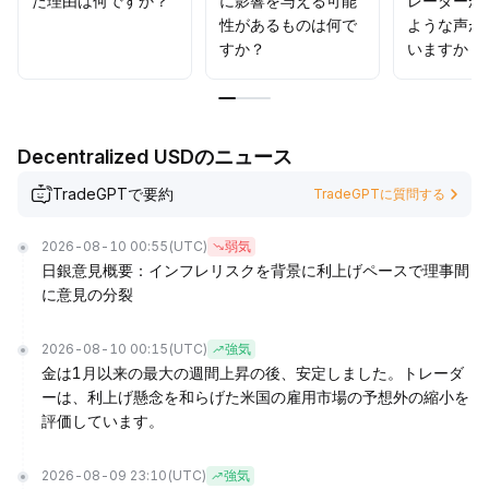
た理由は何ですか？
に影響を与える可能
レーダーか
性があるものは何で
ような声が
すか？
いますか？
Decentralized USDのニュース
TradeGPTで要約
TradeGPTに質問する
2026-08-10 00:55
(UTC)
弱気
日銀意見概要：インフレリスクを背景に利上げペースで理事間
に意見の分裂
2026-08-10 00:15
(UTC)
強気
金は1月以来の最大の週間上昇の後、安定しました。トレーダ
ーは、利上げ懸念を和らげた米国の雇用市場の予想外の縮小を
評価しています。
2026-08-09 23:10
(UTC)
強気