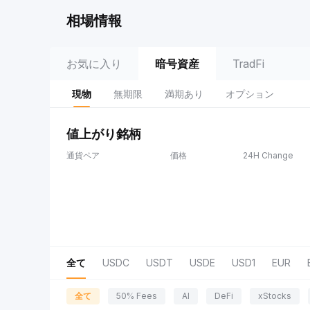
相場情報
お気に入り
暗号資産
TradFi
現物
無期限
満期あり
オプション
値上がり銘柄
通貨ペア
価格
24H Change
全て
USDC
USDT
USDE
USD1
EUR
全て
50% Fees
AI
DeFi
xStocks