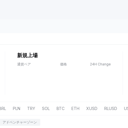
新規上場
通貨ペア
価格
24H Change
BRL
PLN
TRY
SOL
BTC
ETH
XUSD
RLUSD
U
アドベンチャーゾーン