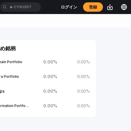
登録
ログイン
🔥
CYSUSDT
め銘柄
0.00
%
0.00
%
ain Portfolio
0.00
%
0.00
%
a Portfolio
ups
0.00
%
0.00
%
0.00
%
0.00
%
1Confirmation Portfolio