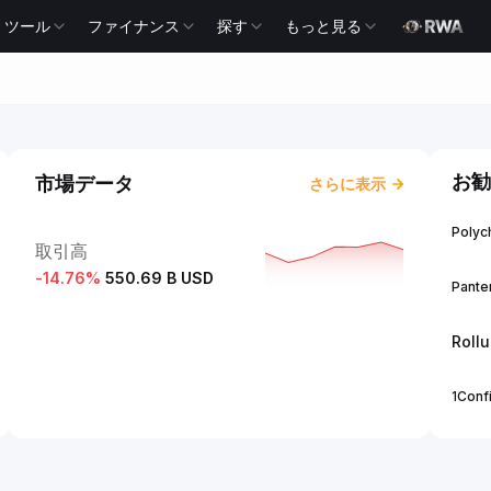
ツール
ファイナンス
探す
もっと見る
お勧
市場データ
さらに表示
Polych
取引高
-14.76
%
550.69 B USD
Panter
Roll