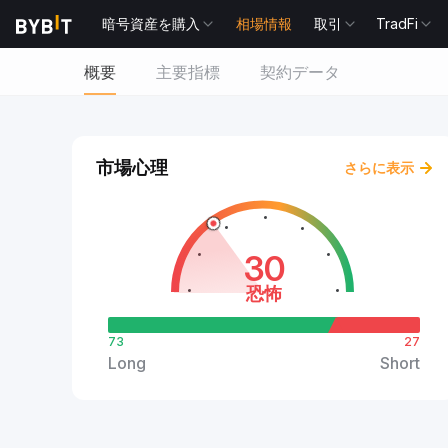
暗号資産を購入
相場情報
取引
TradFi
概要
主要指標
契約データ
市場心理
さらに表示
30
恐怖
73
27
Long
Short