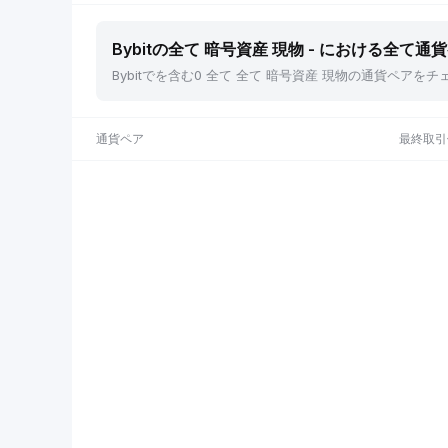
Bybitの全て 暗号資産 現物 - における全て通
Bybitでを含む0 全て 全て 暗号資産 現物の通貨ペ
通貨ペア
最終取引