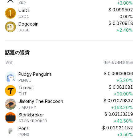
+3.00%
XRP
$
0.999502
USD1
0.00%
USD1
$
0.070918
Dogecoin
+2.40%
DOGE
話題の通貨
通貨
価格＆24H変動率
$
0.00630636
Pudgy Penguins
+5.20%
PENGU
$
0.081081
Tutorial
+99.00%
TUT
$
0.01079837
Jimothy The Raccoon
+163.20%
JIMOTHY
$
0.03133319
StonkBroker
+49.50%
STONKBROKER
$
0.02921182
Pons
+3.50%
PONS