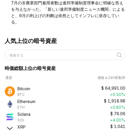
7月の非農業部門雇用者数は連邦準備制度理事会に明確な答え
を与えなかった。「新しい連邦準備制度ニュース機関」による
と、9月の利上げの判断は依然としてインフレに依存してい
る。
人気上位の暗号資産
検索する
時価総額上位の暗号資産
通貨
価格＆24H変動率
$
64,991.00
Bitcoin
+0.50%
BTC
$
1,918.98
Ethereum
+0.80%
ETH
$
76.06
Solana
+4.00%
SOL
$
1.041
XRP