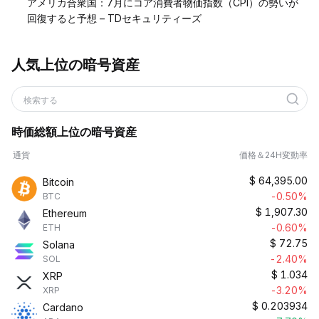
アメリカ合衆国：7月にコア消費者物価指数（CPI）の勢いが
回復すると予想 – TDセキュリティーズ
人気上位の暗号資産
検索する
時価総額上位の暗号資産
通貨
価格＆24H変動率
$
64,395.00
Bitcoin
-0.50%
BTC
$
1,907.30
Ethereum
-0.60%
ETH
$
72.75
Solana
-2.40%
SOL
$
1.034
XRP
-3.20%
XRP
$
0.203934
Cardano