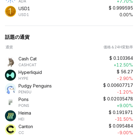
+7.70%
ADA
$
0.999595
USD1
0.00%
USD1
話題の通貨
通貨
価格＆24H変動率
$
0.103364
Cash Cat
+12.50%
CASHCAT
$
56.27
Hyperliquid
-2.90%
HYPE
$
0.00607717
Pudgy Penguins
-1.20%
PENGU
$
0.02035478
Pons
+9.00%
PONS
$
0.191971
Heima
-31.50%
HEI
$
0.095484
Canton
-9.00%
CC