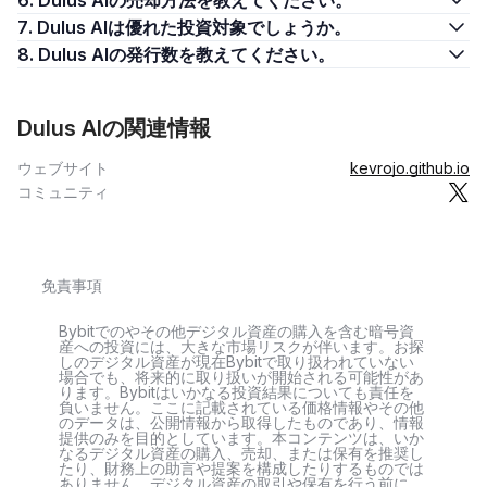
6. Dulus AIの売却方法を教えてください。
7. Dulus AIは優れた投資対象でしょうか。
8. Dulus AIの発行数を教えてください。
Dulus AIの関連情報
ウェブサイト
kevrojo.github.io
コミュニティ
免責事項
Bybitでのやその他デジタル資産の購入を含む暗号資
産への投資には、大きな市場リスクが伴います。お探
しのデジタル資産が現在Bybitで取り扱われていない
場合でも、将来的に取り扱いが開始される可能性があ
ります。Bybitはいかなる投資結果についても責任を
負いません。ここに記載されている価格情報やその他
のデータは、公開情報から取得したものであり、情報
提供のみを目的としています。本コンテンツは、いか
なるデジタル資産の購入、売却、または保有を推奨し
たり、財務上の助言や提案を構成したりするものでは
ありません。デジタル資産の取引や保有を行う前に、