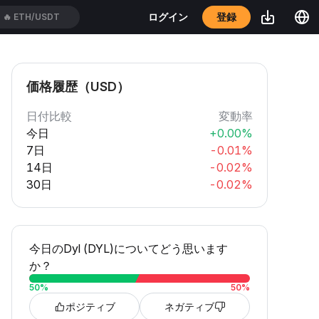
登録
ログイン
🔥
LITUSDT
価格履歴（USD）
日付比較
変動率
今日
+0.00%
7日
-0.01%
14日
-0.02%
30日
-0.02%
今日のDyl (DYL)についてどう思います
か？
50
%
50
%
ポジティブ
ネガティブ