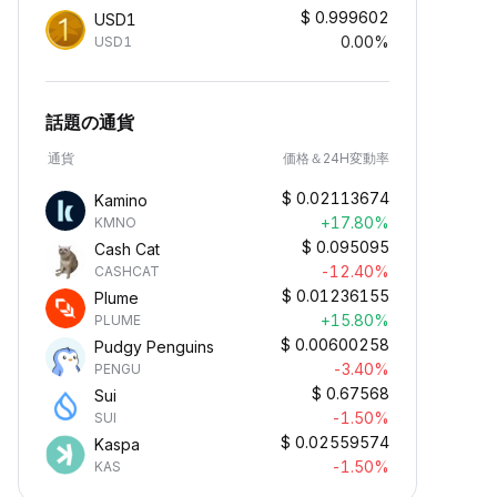
$
0.999602
USD1
0.00%
USD1
話題の通貨
通貨
価格＆24H変動率
$
0.02113674
Kamino
+17.80%
KMNO
$
0.095095
Cash Cat
-12.40%
CASHCAT
$
0.01236155
Plume
+15.80%
PLUME
$
0.00600258
Pudgy Penguins
-3.40%
PENGU
$
0.67568
Sui
-1.50%
SUI
$
0.02559574
Kaspa
-1.50%
KAS