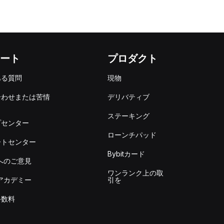
ート
プロダクト
ある質問
現物
合わせまたは苦情
デリバティブ
出
ステーキング
プセンター
ローンチパッド
ートセンター
Bybitカード
itへのご意見
ワンランク上の取
itアカデミー
引を
手数料