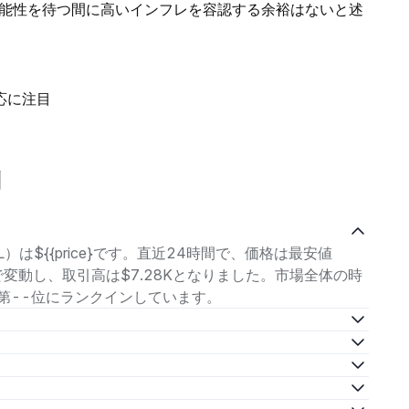
能性を待つ間に高いインフレを容認する余裕はないと述
応に注目
問
）は${{price}です。直近24時間で、価格は最安値
の範囲で変動し、取引高は$7.28Kとなりました。市場全体の時
中で第--位にランクインしています。