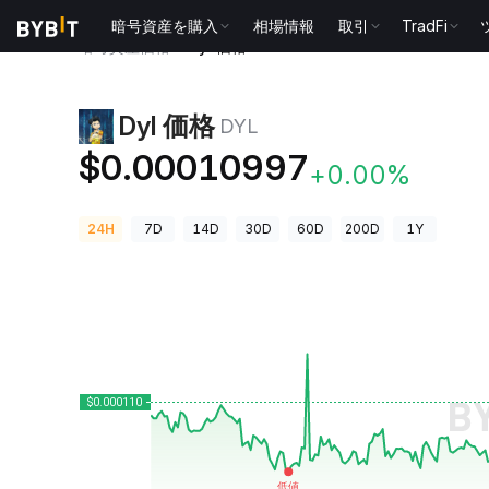
暗号資産を購入
相場情報
取引
TradFi
暗号資産価格
Dyl 価格 DYL
Dyl 価格
DYL
$0.00010997
+0.00%
24H
7D
14D
30D
60D
200D
1Y