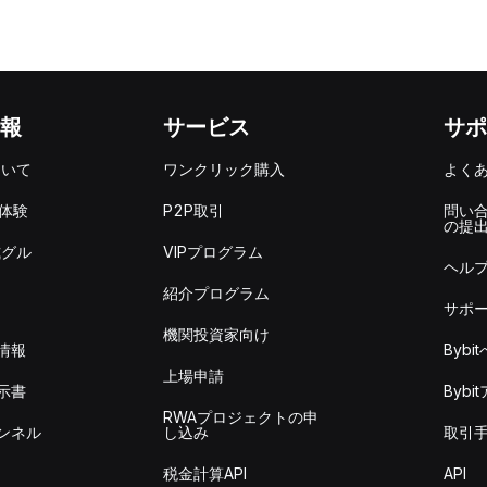
報
サービス
サポ
ついて
ワンクリック購入
よく
を体験
P2P取引
問い
の提
式グル
VIPプログラム
ヘル
紹介プログラム
サポ
機関投資家向け
情報
Byb
上場申請
示書
Byb
RWAプロジェクトの申
ンネル
し込み
取引
税金計算API
API