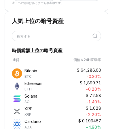
注：この情報はあくまでも参考用です。
人気上位の暗号資産
検索する
時価総額上位の暗号資産
通貨
価格＆24H変動率
$
64,286.00
Bitcoin
-0.30%
BTC
$
1,899.71
Ethereum
-0.20%
ETH
$
72.58
Solana
-1.40%
SOL
$
1.028
XRP
-2.20%
XRP
$
0.199457
Cardano
+4.90%
ADA