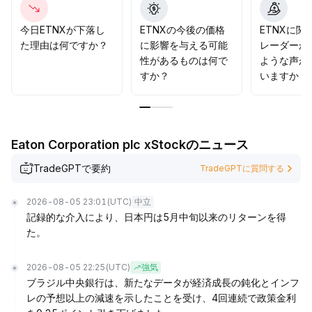
なった段階で追加投入することでリスクとリターンのバラ
ンスを取ることを推奨します。
.
今日ETNXが下落し
ETNXの今後の価格
ETNXに関
た理由は何ですか？
に影響を与える可能
レーダーか
性があるものは何で
ような声が
すか？
いますか？
Eaton Corporation plc xStockのニュース
TradeGPTで要約
TradeGPTに質問する
2026-08-05 23:01
(UTC)
中立
記録的な介入により、日本円は5月中旬以来のリターンを得
た。
2026-08-05 22:25
(UTC)
強気
ブラジル中央銀行は、新たなデータが経済成長の鈍化とインフ
レの予想以上の減速を示したことを受け、4回連続で政策金利