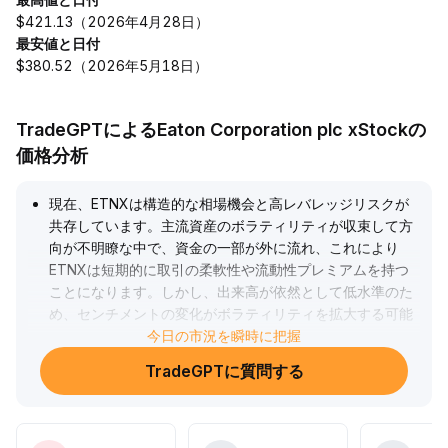
$421.13（2026年4月28日）
最安値と日付
$380.52（2026年5月18日）
TradeGPTによるEaton Corporation plc xStockの
価格分析
現在、ETNXは構造的な相場機会と高レバレッジリスクが
共存しています。主流資産のボラティリティが収束して方
向が不明瞭な中で、資金の一部が外に流れ、これにより
ETNXは短期的に取引の柔軟性や流動性プレミアムを持つ
ことになります。しかし、出来高が依然として低水準のた
め、センチメントの変化がボラティリティを拡大する可能
性があります。また、高レバレッジ環境下では、主流仮想
今日の市況を瞬時に把握
通貨がトレンド転換すればETNXに中期的な追い風となり
TradeGPTに質問する
ますが、そうでなければ高レバレッジのロスカットが短期
的な売り圧力を強める恐れがあります。運用にあたっては
ポジションを厳格に管理し、流動性の動向や市場のレバレ
ッジ構成変化を動的に注視して、大局の方向性が明らかに