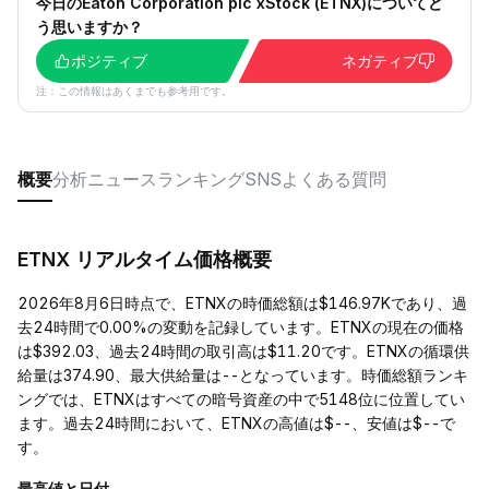
今日のEaton Corporation plc xStock (ETNX)についてど
う思いますか？
ポジティブ
ネガティブ
注：この情報はあくまでも参考用です。
概要
分析
ニュース
ランキング
SNS
よくある質問
ETNX リアルタイム価格概要
2026年8月6日時点で、ETNXの時価総額は$146.97Kであり、過
去24時間で0.00%の変動を記録しています。ETNXの現在の価格
は$392.03、過去24時間の取引高は$11.20です。ETNXの循環供
給量は374.90、最大供給量は--となっています。時価総額ランキ
ングでは、ETNXはすべての暗号資産の中で5148位に位置してい
ます。過去24時間において、ETNXの高値は$--、安値は$--で
す。
最高値と日付