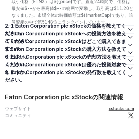
取引価格（ETNX）は${{price}です。直近24時間で、価格は
最安値$--から最高値$--の範囲で変動し、取引高は$11.20と
なりました。市場全体の時価総額は${{marketCap}であり、暗
号資産の中で第5148位にランクインしています。
2. 1 Eaton Corporation plc xStockの価格を教えてく
ださい。
3. Eaton Corporation plc xStockへの投資方法を教え
てください。
4. Eaton Corporation plc xStockはどこで購入できま
すか？
5. Eaton Corporation plc xStockの購入方法を教えて
ください。
6. Eaton Corporation plc xStockの売却方法を教えて
ください。
7. Eaton Corporation plc xStockは優れた投資対象で
しょうか。
8. Eaton Corporation plc xStockの発行数を教えてく
ださい。
Eaton Corporation plc xStockの関連情報
ウェブサイト
xstocks.com
コミュニティ