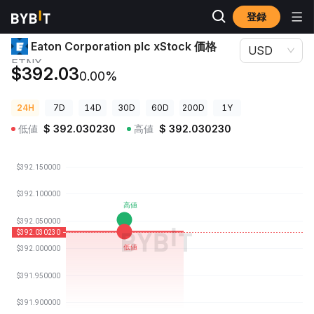
登録
暗号資産価格
Eaton Corporation plc xStock 価格 ETNX
Eaton Corporation plc xStock 価格
USD
ETNX
$392.03
0.00%
24H
7D
14D
30D
60D
200D
1Y
低値
$
392.030230
高値
$
392.030230