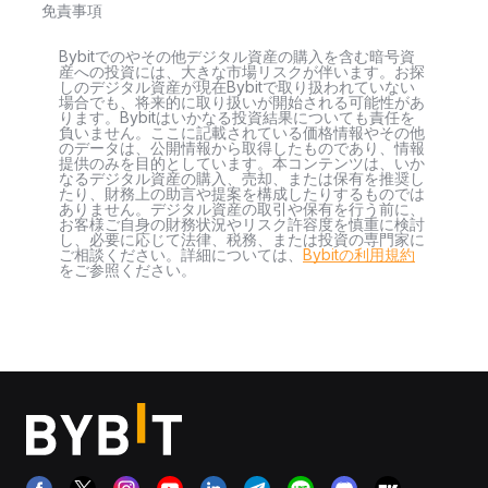
免責事項
Bybitでのやその他デジタル資産の購入を含む暗号資
産への投資には、大きな市場リスクが伴います。お探
しのデジタル資産が現在Bybitで取り扱われていない
場合でも、将来的に取り扱いが開始される可能性があ
ります。Bybitはいかなる投資結果についても責任を
負いません。ここに記載されている価格情報やその他
のデータは、公開情報から取得したものであり、情報
提供のみを目的としています。本コンテンツは、いか
なるデジタル資産の購入、売却、または保有を推奨し
たり、財務上の助言や提案を構成したりするものでは
ありません。デジタル資産の取引や保有を行う前に、
お客様ご自身の財務状況やリスク許容度を慎重に検討
し、必要に応じて法律、税務、または投資の専門家に
ご相談ください。詳細については、
Bybitの利用規約
をご参照ください。