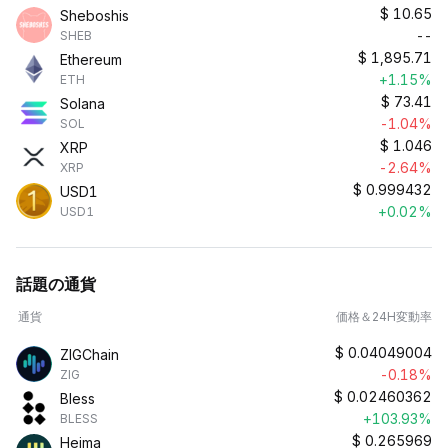
$
10.65
Sheboshis
--
SHEB
$
1,895.71
Ethereum
+1.15%
ETH
$
73.41
Solana
-1.04%
SOL
$
1.046
XRP
-2.64%
XRP
$
0.999432
USD1
+0.02%
USD1
話題の通貨
通貨
価格＆24H変動率
$
0.04049004
ZIGChain
-0.18%
ZIG
$
0.02460362
Bless
+103.93%
BLESS
$
0.265969
Heima