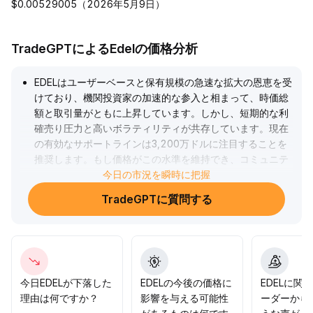
$0.00529005（2026年5月9日）
TradeGPTによるEdelの価格分析
EDELはユーザーベースと保有規模の急速な拡大の恩恵を受
けており、機関投資家の加速的な参入と相まって、時価総
額と取引量がともに上昇しています。しかし、短期的な利
確売り圧力と高いボラティリティが共存しています。現在
の有効なサポートラインは3,200万ドルに注目することを
推奨します。もし価格がこの水準を維持でき、コミュニテ
ィおよび資金の流入が続けば、中長期的な投資価値が徐々
今日の市況を瞬時に把握
に明らかになるでしょう。短期戦略としては出来高の変化
TradeGPTに質問する
に注目し、分散買付やリスク管理による利確を重視し、感
情の過熱による急騰急落を警戒する必要があります。大き
な好材料が出た際はタイミングよくポジションを増やし、
追い買いリスクを厳格に管理し、安定した段階相場に参加
することを薦めます。
.
今日EDELが下落した
EDELの今後の価格に
EDELに関
理由は何ですか？
影響を与える可能性
ーダーから