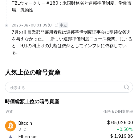
TBLウィークリー＃180：米国財務省と連邦準備制度、労働市
場、流動性
2026-08-08 01:39
(UTC)
中立
7月の非農業部門雇用者数は連邦準備制度理事会に明確な答え
を与えなかった。「新しい連邦準備制度ニュース機関」による
と、9月の利上げの判断は依然としてインフレに依存してい
る。
人気上位の暗号資産
検索する
時価総額上位の暗号資産
通貨
価格＆24H変動率
$
65,026.00
Bitcoin
+0.50%
BTC
$
1,919.86
Ethereum