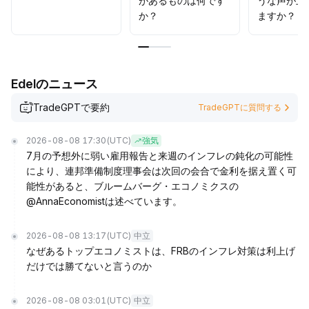
があるものは何です
うな声が上
か？
ますか？
Edelのニュース
TradeGPTで要約
TradeGPTに質問する
2026-08-08 17:30
(UTC)
強気
7月の予想外に弱い雇用報告と来週のインフレの鈍化の可能性
により、連邦準備制度理事会は次回の会合で金利を据え置く可
能性があると、ブルームバーグ・エコノミクスの
@AnnaEconomistは述べています。
2026-08-08 13:17
(UTC)
中立
なぜあるトップエコノミストは、FRBのインフレ対策は利上げ
だけでは勝てないと言うのか
2026-08-08 03:01
(UTC)
中立