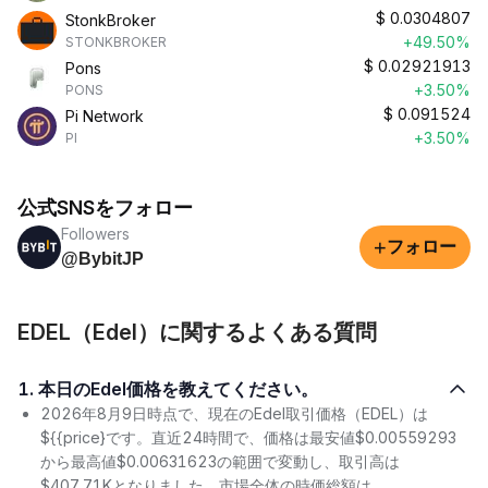
$
0.0304807
StonkBroker
+49.50%
STONKBROKER
$
0.02921913
Pons
+3.50%
PONS
$
0.091524
Pi Network
+3.50%
PI
公式SNSをフォロー
Followers
+
フォロー
@BybitJP
EDEL（Edel）に関するよくある質問
1. 本日のEdel価格を教えてください。
2026年8月9日時点で、現在のEdel取引価格（EDEL）は
${{price}です。直近24時間で、価格は最安値$0.00559293
から最高値$0.00631623の範囲で変動し、取引高は
$407.71Kとなりました。市場全体の時価総額は