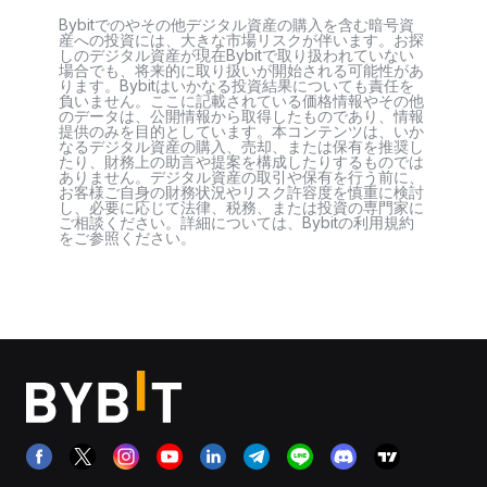
Bybitでのやその他デジタル資産の購入を含む暗号資
産への投資には、大きな市場リスクが伴います。お探
しのデジタル資産が現在Bybitで取り扱われていない
場合でも、将来的に取り扱いが開始される可能性があ
ります。Bybitはいかなる投資結果についても責任を
負いません。ここに記載されている価格情報やその他
のデータは、公開情報から取得したものであり、情報
提供のみを目的としています。本コンテンツは、いか
なるデジタル資産の購入、売却、または保有を推奨し
たり、財務上の助言や提案を構成したりするものでは
ありません。デジタル資産の取引や保有を行う前に、
お客様ご自身の財務状況やリスク許容度を慎重に検討
し、必要に応じて法律、税務、または投資の専門家に
ご相談ください。詳細については、Bybitの利用規約
をご参照ください。