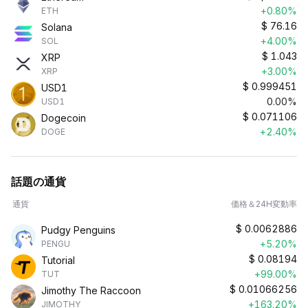
+0.80%
ETH
$
76.16
Solana
+4.00%
SOL
$
1.043
XRP
+3.00%
XRP
$
0.999451
USD1
0.00%
USD1
$
0.071106
Dogecoin
+2.40%
DOGE
話題の通貨
通貨
価格＆24H変動率
$
0.0062886
Pudgy Penguins
+5.20%
PENGU
$
0.08194
Tutorial
+99.00%
TUT
$
0.01066256
Jimothy The Raccoon
+163.20%
JIMOTHY