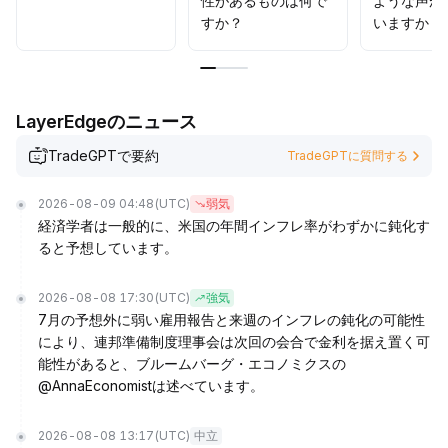
性があるものは何で
ような声が
すか？
いますか？
LayerEdgeのニュース
TradeGPTで要約
TradeGPTに質問する
2026-08-09 04:48
(UTC)
弱気
経済学者は一般的に、米国の年間インフレ率がわずかに鈍化す
ると予想しています。
2026-08-08 17:30
(UTC)
強気
7月の予想外に弱い雇用報告と来週のインフレの鈍化の可能性
により、連邦準備制度理事会は次回の会合で金利を据え置く可
能性があると、ブルームバーグ・エコノミクスの
@AnnaEconomistは述べています。
2026-08-08 13:17
(UTC)
中立