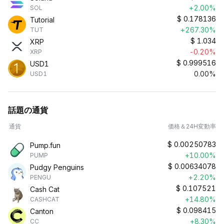
+2.00%
SOL
$
0.178136
Tutorial
+267.30%
TUT
$
1.034
XRP
-0.20%
XRP
$
0.999516
USD1
0.00%
USD1
話題の通貨
通貨
価格＆24H変動率
$
0.00250783
Pump.fun
+10.00%
PUMP
$
0.00634078
Pudgy Penguins
+2.20%
PENGU
$
0.107521
Cash Cat
+14.80%
CASHCAT
$
0.098415
Canton
+8.30%
CC