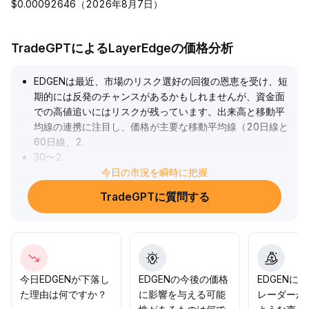
$0.00092646（2026年8月7日）
TradeGPTによるLayerEdgeの価格分析
EDGENは最近、市場のリスク選好の回復の恩恵を受け、短
期的には反発のチャンスがあるかもしれませんが、資金面
での高値追いにはリスクが残っています。出来高と移動平
均線の連携に注目し、価格が主要な移動平均線（20日線と
60日線、2
.
30〜2
.
50の範囲に重点）を有効に突破して定着しなければ、中期
今日の市況を瞬時に把握
トレンドの反転を語ることは難しいです。現時点では慎重
TradeGPTに質問する
な参加と小口での試し買いを推奨し、コア戦略としては出
来高と価格の共鳴を確認した後にポジションを増やし、下
落リスクを厳格にコントロールしてください。
.
今日EDGENが下落し
EDGENの今後の価格
EDGENに
た理由は何ですか？
に影響を与える可能
レーダーか