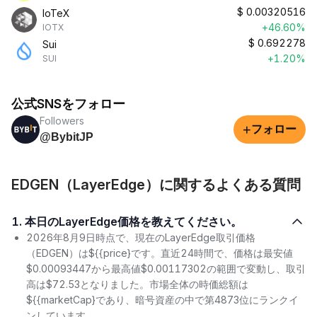
$
0.00320516
IoTeX
+46.60%
IOTX
$
0.692278
Sui
+1.20%
SUI
公式SNSをフォロー
Followers
+
フォロー
@BybitJP
EDGEN（LayerEdge）に関するよくある質問
1. 本日のLayerEdge価格を教えてください。
2026年8月9日時点で、現在のLayerEdge取引価格
（EDGEN）は${{price}です。直近24時間で、価格は最安値
$0.00093447から最高値$0.00117302の範囲で変動し、取引
高は$72.53となりました。市場全体の時価総額は
${{marketCap}であり、暗号資産の中で第4873位にランクイ
ンしています。