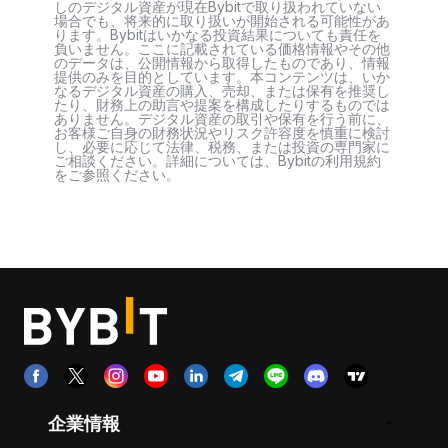
しのデジタル資産が現在Bybitで取り扱われていない
場合でも、将来的に取り扱いが開始される可能性があ
ります。Bybitはいかなる投資結果についても責任を
負いません。ここに記載されている価格情報やその他
のデータは、公開情報から取得したものであり、情報
提供のみを目的としています。本コンテンツは、いか
なるデジタル資産の購入、売却、または保有を推奨し
たり、財務上の助言や提案を構成したりするものでは
ありません。デジタル資産の取引や保有を行う前に、
お客様ご自身の財務状況やリスク許容度を慎重に検討
し、必要に応じて法律、税務、または投資の専門家に
ご相談ください。詳細については、Bybitの利用規約
をご参照ください。
企業情報