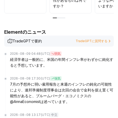
性があるものは何で
ような声が
すか？
いますか？
Elementのニュース
TradeGPTで要約
TradeGPTに質問する
2026-08-09 04:48
(UTC)
弱気
経済学者は一般的に、米国の年間インフレ率がわずかに鈍化す
ると予想しています。
2026-08-08 17:30
(UTC)
強気
7月の予想外に弱い雇用報告と来週のインフレの鈍化の可能性
により、連邦準備制度理事会は次回の会合で金利を据え置く可
能性があると、ブルームバーグ・エコノミクスの
@AnnaEconomistは述べています。
2026-08-08 13:17
(UTC)
中立