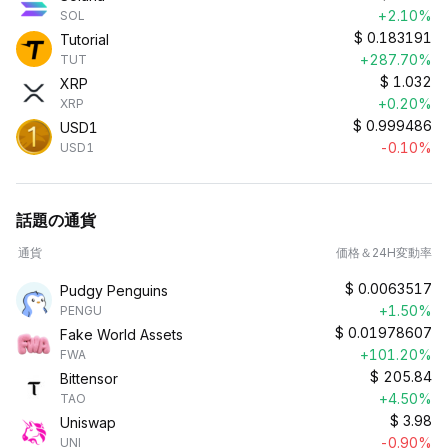
+2.10%
SOL
$
0.183191
Tutorial
+287.70%
TUT
$
1.032
XRP
+0.20%
XRP
$
0.999486
USD1
-0.10%
USD1
話題の通貨
通貨
価格＆24H変動率
$
0.0063517
Pudgy Penguins
+1.50%
PENGU
$
0.01978607
Fake World Assets
+101.20%
FWA
$
205.84
Bittensor
+4.50%
TAO
$
3.98
Uniswap
-0.90%
UNI