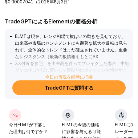
$0.00007041（2026年8月3日）
TradeGPTによるElementの価格分析
ELMTは現在、レンジ相場で横ばいの動きを見せており、
出来高や市場のセンチメントにも顕著な拡大や反転は見ら
れず、全体的なトレンドはまだ確立されていません。重要
なレジスタンス（最新の板情報をもとに$X
.
XX付近を参照）を出来高を伴ってブレイクした場合、中短
期では小口で試し買いして段階的にポジションを増やすこ
とが可能です。主要なサポートを割った場合は、厳格に損
今日の市況を瞬時に把握
切りして撤退する必要があります。現時点では様子見を維
TradeGPTに質問する
持し、ブレイクのシグナルを取引の前提とし、ポジション
管理とリスクコントロールを重視してください。
.
今日ELMTが下落し
ELMTの今後の価格
ELMTに関
た理由は何ですか？
に影響を与える可能
レーダーか