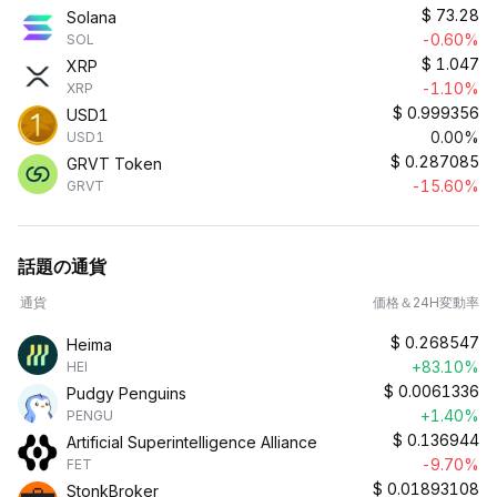
$
73.28
Solana
-0.60%
SOL
$
1.047
XRP
-1.10%
XRP
$
0.999356
USD1
0.00%
USD1
$
0.287085
GRVT Token
-15.60%
GRVT
話題の通貨
通貨
価格＆24H変動率
$
0.268547
Heima
+83.10%
HEI
$
0.0061336
Pudgy Penguins
+1.40%
PENGU
$
0.136944
Artificial Superintelligence Alliance
-9.70%
FET
$
0.01893108
StonkBroker