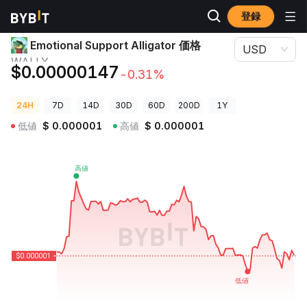
登録
暗号資産価格
Emotional Support Alligator 価格 WALLY
Emotional Support Alligator 価格
USD
WALLY
$0.00000147
-0.31%
24H
7D
14D
30D
60D
200D
1Y
低値
$
0.000001
高値
$
0.000001