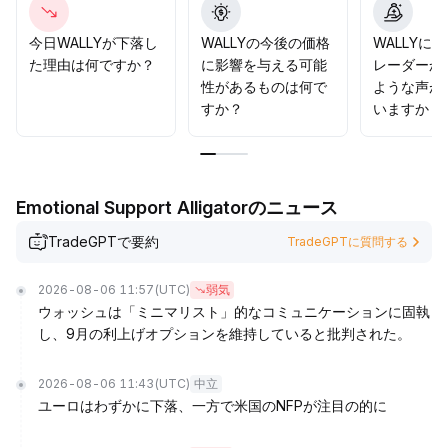
今日WALLYが下落し
WALLYの今後の価格
WALLYに
た理由は何ですか？
に影響を与える可能
レーダーか
性があるものは何で
ような声が
すか？
いますか？
Emotional Support Alligatorのニュース
TradeGPTで要約
TradeGPTに質問する
2026-08-06 11:57
(UTC)
弱気
ウォッシュは「ミニマリスト」的なコミュニケーションに固執
し、9月の利上げオプションを維持していると批判された。
2026-08-06 11:43
(UTC)
中立
ユーロはわずかに下落、一方で米国のNFPが注目の的に