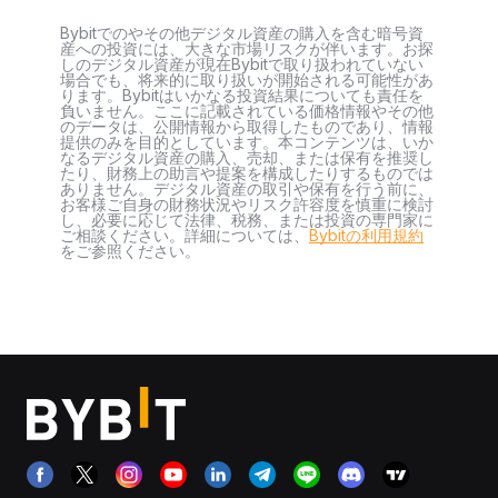
Bybitでのやその他デジタル資産の購入を含む暗号資
産への投資には、大きな市場リスクが伴います。お探
しのデジタル資産が現在Bybitで取り扱われていない
場合でも、将来的に取り扱いが開始される可能性があ
ります。Bybitはいかなる投資結果についても責任を
負いません。ここに記載されている価格情報やその他
のデータは、公開情報から取得したものであり、情報
提供のみを目的としています。本コンテンツは、いか
なるデジタル資産の購入、売却、または保有を推奨し
たり、財務上の助言や提案を構成したりするものでは
ありません。デジタル資産の取引や保有を行う前に、
お客様ご自身の財務状況やリスク許容度を慎重に検討
し、必要に応じて法律、税務、または投資の専門家に
ご相談ください。詳細については、
Bybitの利用規約
をご参照ください。