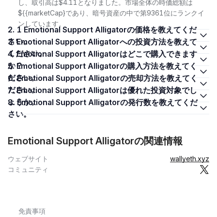
し、取引高は$4.11となりました。市場全体の時価総額は
${{marketCap}であり、暗号資産の中で第9361位にランクイ
ンしています。
2. 1 Emotional Support Alligatorの価格を教えてくだ
さい。
3. Emotional Support Alligatorへの投資方法を教えて
ください。
4. Emotional Support Alligatorはどこで購入できます
か？
5. Emotional Support Alligatorの購入方法を教えてく
ださい。
6. Emotional Support Alligatorの売却方法を教えてく
ださい。
7. Emotional Support Alligatorは優れた投資対象でし
ょうか。
8. Emotional Support Alligatorの発行数を教えてくだ
さい。
Emotional Support Alligatorの関連情報
ウェブサイト
wallyeth.xyz
コミュニティ
免責事項