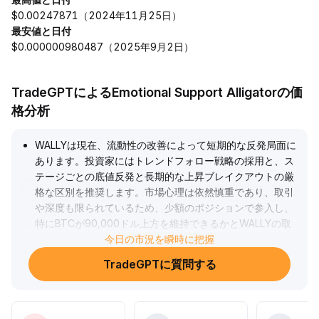
$0.00247871（2024年11月25日）
最安値と日付
$0.000000980487（2025年9月2日）
TradeGPTによるEmotional Support Alligatorの価
格分析
WALLYは現在、流動性の改善によって短期的な反発局面に
あります。投資家にはトレンドフォロー戦略の採用と、ス
テージごとの底値反発と長期的な上昇ブレイクアウトの厳
格な区別を推奨します。市場心理は依然慎重であり、取引
や深度も限られているため、少額のポジションで参入し、
特にBTCが90,000ドル上方を維持できるかとWALLYの取
引量変化に注目してください。反発時には速やかに利益を
今日の市況を瞬時に把握
確定し、損切りを厳守し、流動性枯渇と急激なドローダウ
TradeGPTに質問する
ンリスクを回避することが重要です。
.