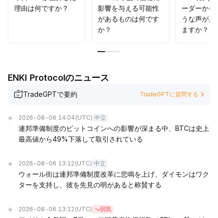
格の連動の変化に注意深く注目し、市場の修復ペースに慎
理由は何ですか？
影響を与える可能性
ーダーから
重に追随することが重要です。
.
があるものは何です
うな声が上
か？
ますか？
ENKI Protocolのニュース
TradeGPTで要約
TradeGPTに質問する
2026-08-06 14:04
(UTC)
中立
連邦準備制度のビットコインへの影響が深まる中、BTCは史上
最高値から49%下落して取引されている
2026-08-06 13:12
(UTC)
中立
ウォール街は連邦準備制度改革に悲鳴を上げ、ダイモンはワク
ターを支持し、彼を先見の明があると称賛する
2026-08-06 13:12
(UTC)
弱気