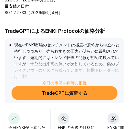
最安値と日付
$0.122733（2026年6月4日）
TradeGPTによるENKI Protocolの価格分析
現在のENKI市場のセンチメントは極度の恐怖から中立へと
移行しつつあり、売られすぎの圧力が明らかに緩和されて
います。短期的にはトレンド転換の兆候が初めて現れてい
ますが、十分な出来高の伴いが欠如しているため、偽のブ
レイクアウトのリスクも残っています。短期トレーダーに
は、$2
.
10 - $2
.
今日の市況を瞬時に把握
30などの重要なサポートゾーンの有効性を確認した後、分
TradeGPTに質問する
割して試験的にポジションを建て、厳格な損切りルールを
守り、出来高の回復確認を辛抱強く待つことをお勧めしま
す。リスク嗜好が低い方はポジションを分割し、ピラミッ
ド方式で買い増しすることで、ボラティリティリスクのコ
ントロールや高値追いによる受動的なドローダウンの回避
ができます。全体としては柔軟な戦略を保ち、出来高と価
今日ENKIが上昇した
ENKIの今後の価格に
ENKIに関