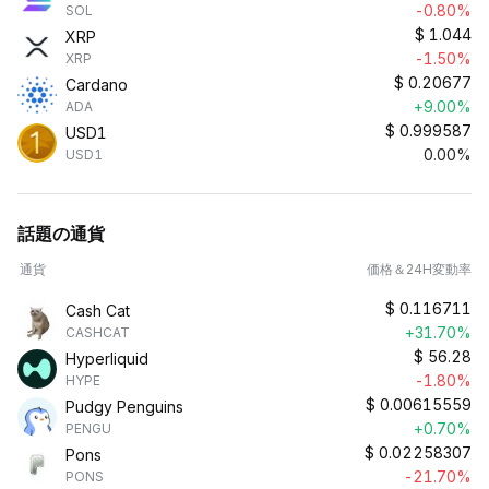
-0.80%
SOL
$
1.044
XRP
-1.50%
XRP
$
0.20677
Cardano
+9.00%
ADA
$
0.999587
USD1
0.00%
USD1
話題の通貨
通貨
価格＆24H変動率
$
0.116711
Cash Cat
+31.70%
CASHCAT
$
56.28
Hyperliquid
-1.80%
HYPE
$
0.00615559
Pudgy Penguins
+0.70%
PENGU
$
0.02258307
Pons
-21.70%
PONS