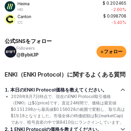
$
0.202465
Heima
-2.60%
HEI
$
0.098708
Canton
-5.40%
CC
公式SNSをフォロー
Followers
+
フォロー
@BybitJP
ENKI（ENKI Protocol）に関するよくある質問
1. 本日のENKI Protocol価格を教えてください。
2026年8月7日時点で、現在のENKI Protocol取引価格
（ENKI）は${{price}です。直近24時間で、価格は最安値
$0.151298から最高値$0.156028の範囲で変動し、取引高は
$19.18となりました。市場全体の時価総額は${{marketCap}
であり、暗号資産の中で第8410位にランクインしています。
2. 1 ENKI Protocolの価格を教えてください。