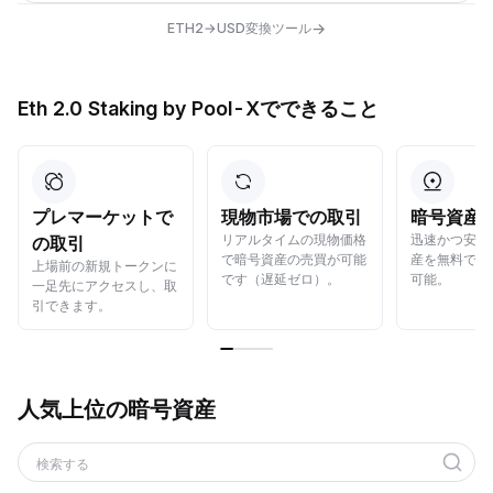
→
ETH2→USD変換ツール
Eth 2.0 Staking by Pool-Xでできること
プレマーケットで
現物市場での取引
暗号資産
リアルタイムの現物価格
迅速かつ安全
の取引
で暗号資産の売買が可能
産を無料でら
上場前の新規トークンに
です（遅延ゼロ）。
可能。
一足先にアクセスし、取
引できます。
人気上位の暗号資産
検索する