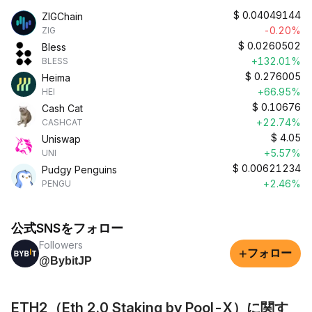
$
0.04049144
ZIGChain
-0.20%
ZIG
$
0.0260502
Bless
+132.01%
BLESS
$
0.276005
Heima
+66.95%
HEI
$
0.10676
Cash Cat
+22.74%
CASHCAT
$
4.05
Uniswap
+5.57%
UNI
$
0.00621234
Pudgy Penguins
+2.46%
PENGU
公式SNSをフォロー
Followers
+
フォロー
@BybitJP
ETH2（Eth 2.0 Staking by Pool-X）に関す