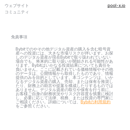
ウェブサイト
pool-x.io
コミュニティ
免責事項
Bybitでのやその他デジタル資産の購入を含む暗号資
産への投資には、大きな市場リスクが伴います。お探
しのデジタル資産が現在Bybitで取り扱われていない
場合でも、将来的に取り扱いが開始される可能性があ
ります。Bybitはいかなる投資結果についても責任を
負いません。ここに記載されている価格情報やその他
のデータは、公開情報から取得したものであり、情報
提供のみを目的としています。本コンテンツは、いか
なるデジタル資産の購入、売却、または保有を推奨し
たり、財務上の助言や提案を構成したりするものでは
ありません。デジタル資産の取引や保有を行う前に、
お客様ご自身の財務状況やリスク許容度を慎重に検討
し、必要に応じて法律、税務、または投資の専門家に
ご相談ください。詳細については、
Bybitの利用規約
をご参照ください。