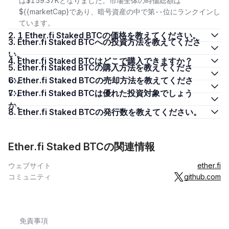
は$159.37Kとなりました。市場全体の時価総額は
${{marketCap}であり、暗号資産の中で第--位にランクインし
ています。
2. 1 Ether.fi Staked BTCの価格を教えてください。
3. Ether.fi Staked BTCへの投資方法を教えてくださ
い。
4. Ether.fi Staked BTCはどこで購入できますか？
5. Ether.fi Staked BTCの購入方法を教えてくださ
い。
6. Ether.fi Staked BTCの売却方法を教えてくださ
い。
7. Ether.fi Staked BTCは優れた投資対象でしょう
か。
8. Ether.fi Staked BTCの発行数を教えてください。
Ether.fi Staked BTCの関連情報
ウェブサイト
ether.fi
コミュニティ
github.com
免責事項