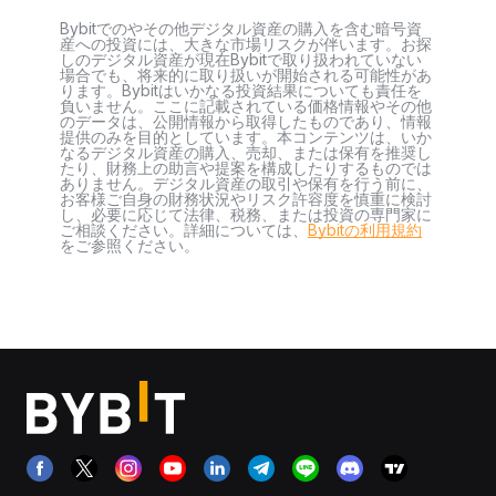
Bybitでのやその他デジタル資産の購入を含む暗号資
産への投資には、大きな市場リスクが伴います。お探
しのデジタル資産が現在Bybitで取り扱われていない
場合でも、将来的に取り扱いが開始される可能性があ
ります。Bybitはいかなる投資結果についても責任を
負いません。ここに記載されている価格情報やその他
のデータは、公開情報から取得したものであり、情報
提供のみを目的としています。本コンテンツは、いか
なるデジタル資産の購入、売却、または保有を推奨し
たり、財務上の助言や提案を構成したりするものでは
ありません。デジタル資産の取引や保有を行う前に、
お客様ご自身の財務状況やリスク許容度を慎重に検討
し、必要に応じて法律、税務、または投資の専門家に
ご相談ください。詳細については、
Bybitの利用規約
をご参照ください。