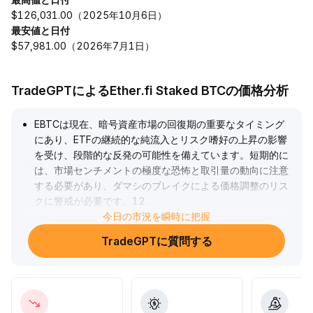
$126,031.00（2025年10月6日）
最安値と日付
$57,981.00（2026年7月1日）
TradeGPTによるEther.fi Staked BTCの価格分析
EBTCは現在、暗号資産市場の回復期の重要なタイミング
にあり、ETFの継続的な純流入とリスク嗜好の上昇の影響
を受け、段階的な反発の可能性を備えています。短期的に
は、市場センチメントの極度な恐怖と取引量の動向に注意
する必要があり、ダマシのブレイクによる価格調整のリス
クに警戒が必要です。12
.
80～13
.
今日の市況を瞬時に把握
50米ドルの重要なサポートレンジに注目し、有効な底固め
TradeGPTに質問する
と出来高の伴った上昇があれば、15
.
00米ドル超えを目指す展開が期待できます。ETFの流入力
が弱まり、マクロ感情が転換した場合は、迅速なポジショ
ン管理が推奨されます。中長期的には、エコシステム構築
とコンプライアンスの進展に注目し、これをコアバリュー