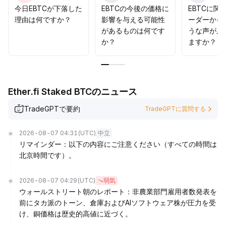
の支えおよび戦略的なポジション配分の根拠と見なすべき
今日EBTCが下落した
EBTCの今後の価格に
EBTCに関
です。
.
理由は何ですか？
影響を与える可能性
ーダーから
があるものは何です
うな声が上
か？
ますか？
Ether.fi Staked BTCのニュース
TradeGPTで要約
TradeGPTに質問する
2026-08-07 04:31
(UTC)
中立
リマインダー：以下の内容にご注意ください（すべての時間は
北京時間です）。
2026-08-07 04:29
(UTC)
弱気
ウォールストリート朝のレポート：非農業部門雇用者数発表を
前にタカ派のトーン、倉庫およびAIソフトウェア株が圧力を受
け、銅価格は歴史的高値に近づく。