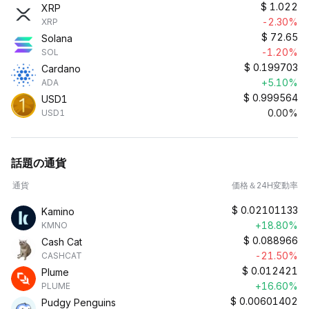
$
1.022
XRP
-2.30%
XRP
$
72.65
Solana
-1.20%
SOL
$
0.199703
Cardano
+5.10%
ADA
$
0.999564
USD1
0.00%
USD1
話題の通貨
通貨
価格＆24H変動率
$
0.02101133
Kamino
+18.80%
KMNO
$
0.088966
Cash Cat
-21.50%
CASHCAT
$
0.012421
Plume
+16.60%
PLUME
$
0.00601402
Pudgy Penguins