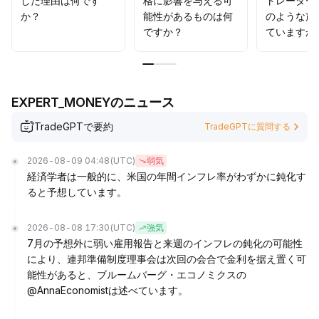
した理由は何です
格に影響を与える可
トレーダー
か？
能性があるものは何
のような声
ですか？
ていますか
EXPERT_MONEYのニュース
TradeGPTで要約
TradeGPTに質問する
2026-08-09 04:48
(UTC)
弱気
経済学者は一般的に、米国の年間インフレ率がわずかに鈍化す
ると予想しています。
2026-08-08 17:30
(UTC)
強気
7月の予想外に弱い雇用報告と来週のインフレの鈍化の可能性
により、連邦準備制度理事会は次回の会合で金利を据え置く可
能性があると、ブルームバーグ・エコノミクスの
@AnnaEconomistは述べています。