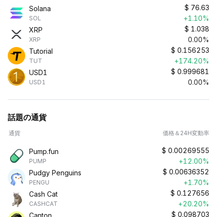
$
76.63
Solana
+1.10%
SOL
$
1.038
XRP
0.00%
XRP
$
0.156253
Tutorial
+174.20%
TUT
$
0.999681
USD1
0.00%
USD1
話題の通貨
通貨
価格＆24H変動率
$
0.00269555
Pump.fun
+12.00%
PUMP
$
0.00636352
Pudgy Penguins
+1.70%
PENGU
$
0.127656
Cash Cat
+20.20%
CASHCAT
$
0.098703
Canton