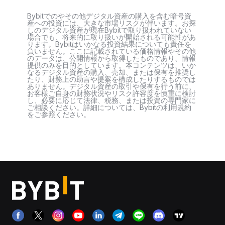
Bybitでのやその他デジタル資産の購入を含む暗号資
産への投資には、大きな市場リスクが伴います。お探
しのデジタル資産が現在Bybitで取り扱われていない
場合でも、将来的に取り扱いが開始される可能性があ
ります。Bybitはいかなる投資結果についても責任を
負いません。ここに記載されている価格情報やその他
のデータは、公開情報から取得したものであり、情報
提供のみを目的としています。本コンテンツは、いか
なるデジタル資産の購入、売却、または保有を推奨し
たり、財務上の助言や提案を構成したりするものでは
ありません。デジタル資産の取引や保有を行う前に、
お客様ご自身の財務状況やリスク許容度を慎重に検討
し、必要に応じて法律、税務、または投資の専門家に
ご相談ください。詳細については、Bybitの利用規約
をご参照ください。