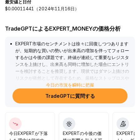
最安値と日付
$0.00011441（2024年11月16日）
TradeGPTによるEXPERT_MONEYの価格分析
EXPERT市場のセンチメントは徐々に回復しつつあります
が、短期的な買いの勢いが出来高の増加を伴ってフォロー
するかは今後の課題です。終値が連続して重要なレジスタ
ンスを上抜けし、出来高も同時に増加した場合にエントリ
ーを検討することを推奨します。現状ではダマシ上抜けの
リスクが依然として存在するため、厳格なストップロスや
ポジション管理を徹底し、高値追いによるドローダウンリ
今日の市況を瞬時に把握
スクを回避しましょう。
.
TradeGPTに質問する
今日EXPERTが下落
EXPERTの今後の価
EXPERT