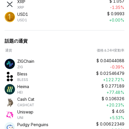
$
1.057
XRP
-1.35%
XRP
$
0.9993
USD1
+0.00%
USD1
話題の通貨
通貨
価格＆24H変動率
$
0.04044088
ZIGChain
-0.39%
ZIG
$
0.02546479
Bless
+122.72%
BLESS
$
0.277189
Heima
+77.48%
HEI
$
0.106326
Cash Cat
+20.23%
CASHCAT
$
4.05
Uniswap
+5.53%
UNI
$
0.00622349
Pudgy Penguins