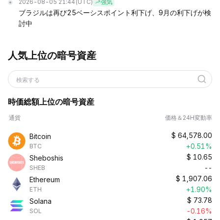
2026-08-05 21:44
(UTC)
強気
ブラジルは再び25ベーシスポイント利下げ、9月の利下げが検
討中
人気上位の暗号資産
検索する
時価総額上位の暗号資産
通貨
価格＆24H変動率
$
64,578.00
Bitcoin
+0.51%
BTC
$
10.65
Sheboshis
--
SHEB
$
1,907.06
Ethereum
+1.90%
ETH
$
73.78
Solana
-0.16%
SOL