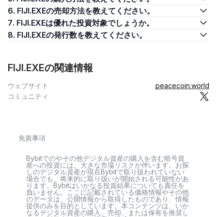
6. FIJI.EXEの売却方法を教えてください。
7. FIJI.EXEは優れた投資対象でしょうか。
8. FIJI.EXEの発行数を教えてください。
FIJI.EXEの関連情報
ウェブサイト
peacecoin.world
コミュニティ
免責事項
Bybitでのやその他デジタル資産の購入を含む暗号資
産への投資には、大きな市場リスクが伴います。お探
しのデジタル資産が現在Bybitで取り扱われていない
場合でも、将来的に取り扱いが開始される可能性があ
ります。Bybitはいかなる投資結果についても責任を
負いません。ここに記載されている価格情報やその他
のデータは、公開情報から取得したものであり、情報
提供のみを目的としています。本コンテンツは、いか
なるデジタル資産の購入、売却、または保有を推奨し