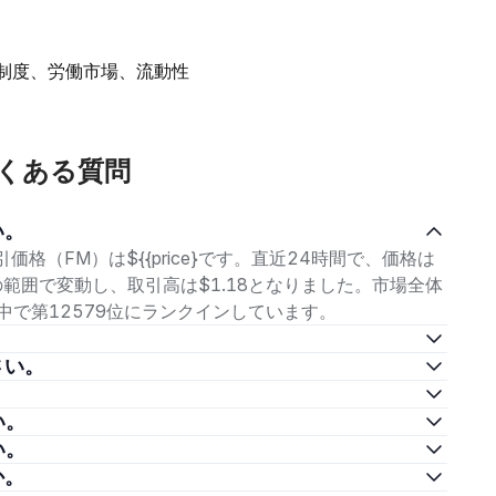
備制度、労働市場、流動性
るよくある質問
い。
y取引価格（FM）は${{price}です。直近24時間で、価格は
317の範囲で変動し、取引高は$1.18となりました。市場全体
産の中で第12579位にランクインしています。
。
ださい。
い。
い。
か。