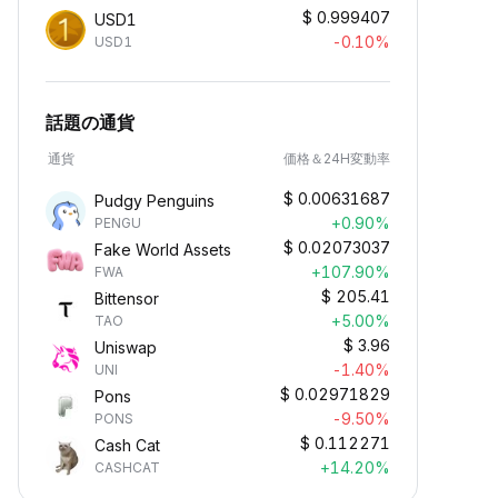
$
0.999407
USD1
-0.10%
USD1
話題の通貨
通貨
価格＆24H変動率
$
0.00631687
Pudgy Penguins
+0.90%
PENGU
$
0.02073037
Fake World Assets
+107.90%
FWA
$
205.41
Bittensor
+5.00%
TAO
$
3.96
Uniswap
-1.40%
UNI
$
0.02971829
Pons
-9.50%
PONS
$
0.112271
Cash Cat
+14.20%
CASHCAT