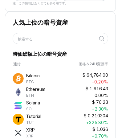
注：この情報はあくまでも参考用です。
人気上位の暗号資産
検索する
時価総額上位の暗号資産
通貨
価格＆24H変動率
$
64,784.00
Bitcoin
-0.20%
BTC
$
1,916.43
Ethereum
0.00%
ETH
$
76.23
Solana
+2.30%
SOL
$
0.210304
Tutorial
+325.80%
TUT
$
1.036
XRP
+0.70%
XRP