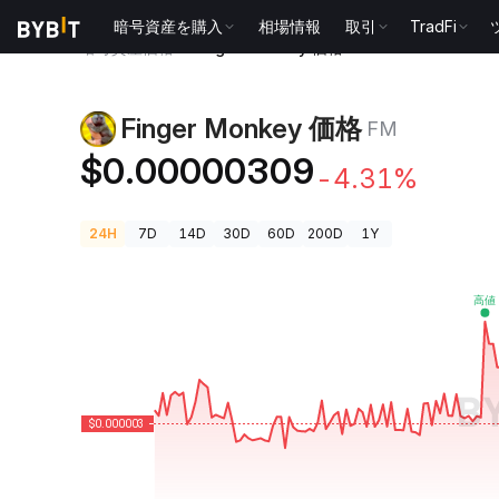
暗号資産を購入
相場情報
取引
TradFi
暗号資産価格
Finger Monkey 価格 FM
Finger Monkey 価格
FM
$0.00000309
-4.31%
24H
7D
14D
30D
60D
200D
1Y