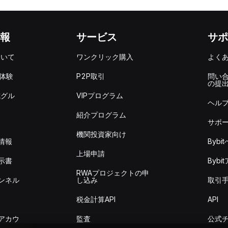
報
サービス
サポ
ついて
ワンクリック購入
よく
を体験
P2P取引
問い
の提
式グル
VIPプログラム
ヘル
紹介プログラム
サポ
機関投資家向け
情報
Byb
上場申請
示書
Byb
RWAプロジェクトの申
ンネル
し込み
取引
税金計算API
API
アカウ
監査
公式