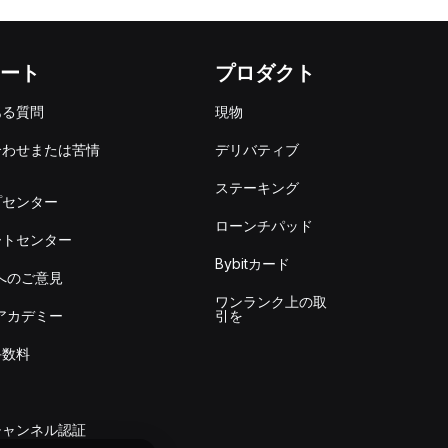
ート
プロダクト
ある質問
現物
合わせまたは苦情
デリバティブ
出
ステーキング
プセンター
ローンチパッド
ートセンター
Bybitカード
itへのご意見
ワンランク上の取
itアカデミー
引を
手数料
チャンネル認証