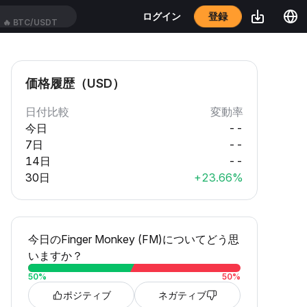
登録
ログイン
🔥
BTC/USDT
価格履歴（USD）
日付比較
変動率
今日
--
7日
--
14日
--
30日
+23.66%
今日のFinger Monkey (FM)についてどう思
いますか？
50
%
50
%
ポジティブ
ネガティブ