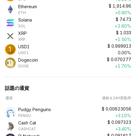
$
1,914.96
Ethereum
+0.90%
ETH
$
74.73
Solana
+2.60%
SOL
$
1.033
XRP
+1.50%
XRP
$
0.999913
USD1
0.00%
USD1
$
0.070277
Dogecoin
+1.70%
DOGE
話題の通貨
通貨
価格＆24H変動率
$
0.00623056
Pudgy Penguins
+3.10%
PENGU
$
0.097323
Cash Cat
+3.40%
CASHCAT
$
0.091617