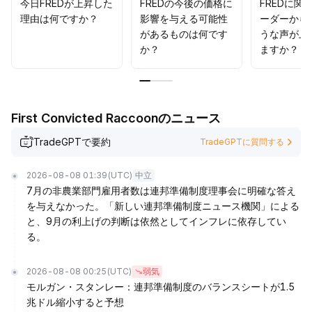
続的に追跡する必要があります。
.
今日FREDが上昇した
FREDの今後の価格に
FREDに関
理由は何ですか？
影響を与える可能性
ーダーから
があるものは何です
うな声が上
か？
ますか？
First Convicted Raccoonのニュース
TradeGPTで要約
TradeGPTに質問する
2026-08-08 01:39
(UTC)
中立
7月の非農業部門雇用者数は連邦準備制度理事会に明確な答え
を与えなかった。「新しい連邦準備制度ニュース機関」による
と、9月の利上げの判断は依然としてインフレに依存してい
る。
2026-08-08 00:25
(UTC)
弱気
モルガン・スタンレー：連邦準備制度のバランスシートが1.5
兆ドル縮小すると予想