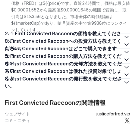
価格（FRED）は${{price}です。直近24時間で、価格は最安値
$0.00001552から最高値$0.00001646の範囲で変動し、取
引高は$183.56となりました。市場全体の時価総額は
${{marketCap}であり、暗号資産の中で第9938位にランクイ
ンしています。
2. 1 First Convicted Raccoonの価格を教えてくださ
い。
3. First Convicted Raccoonへの投資方法を教えてく
ださい。
4. First Convicted Raccoonはどこで購入できます
か？
5. First Convicted Raccoonの購入方法を教えてくだ
さい。
6. First Convicted Raccoonの売却方法を教えてくだ
さい。
7. First Convicted Raccoonは優れた投資対象でしょ
うか。
8. First Convicted Raccoonの発行数を教えてくださ
い。
First Convicted Raccoonの関連情報
ウェブサイト
justiceforfred.vip
コミュニティ