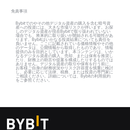
免責事項
Bybitでのやその他デジタル資産の購入を含む暗号資
産への投資には、大きな市場リスクが伴います。お探
しのデジタル資産が現在Bybitで取り扱われていない
場合でも、将来的に取り扱いが開始される可能性があ
ります。Bybitはいかなる投資結果についても責任を
負いません。ここに記載されている価格情報やその他
のデータは、公開情報から取得したものであり、情報
提供のみを目的としています。本コンテンツは、いか
なるデジタル資産の購入、売却、または保有を推奨し
たり、財務上の助言や提案を構成したりするものでは
ありません。デジタル資産の取引や保有を行う前に、
お客様ご自身の財務状況やリスク許容度を慎重に検討
し、必要に応じて法律、税務、または投資の専門家に
ご相談ください。詳細については、Bybitの利用規約
をご参照ください。