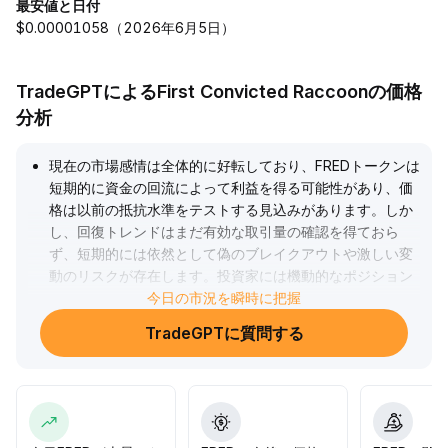
最安値と日付
$0.00001058（2026年6月5日）
TradeGPTによるFirst Convicted Raccoonの価格
分析
現在の市場感情は全体的に好転しており、FREDトークンは
短期的に資金の回流によって利益を得る可能性があり、価
格は以前の抵抗水準をテストする見込みがあります。しか
し、回復トレンドはまだ有効な取引量の確認を得ておら
ず、短期的には依然として偽のブレイクアウトや激しい変
動のリスクが存在します。投資家には機動的なポジション
を維持し、レバレッジを厳格に管理し、FREDの取引量とポ
今日の市況を瞬時に把握
ジション構造の変化に注目することを推奨します。0
.
TradeGPTに質問する
25米ドルの重要な抵抗水準をブレイクし、取引量の伴うこ
とが確認され次第、段階的な買い増しを行えます。目標値
は0
.
32米ドルまで上昇を見込みますが、長期的なポートフォリ
オ配置にはファンダメンタルズとエコシステムの発展を継