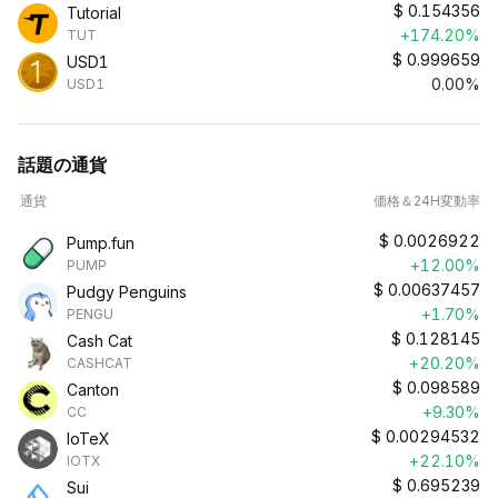
$
0.154356
Tutorial
+174.20%
TUT
$
0.999659
USD1
0.00%
USD1
話題の通貨
通貨
価格＆24H変動率
$
0.0026922
Pump.fun
+12.00%
PUMP
$
0.00637457
Pudgy Penguins
+1.70%
PENGU
$
0.128145
Cash Cat
+20.20%
CASHCAT
$
0.098589
Canton
+9.30%
CC
$
0.00294532
IoTeX
+22.10%
IOTX
$
0.695239
Sui