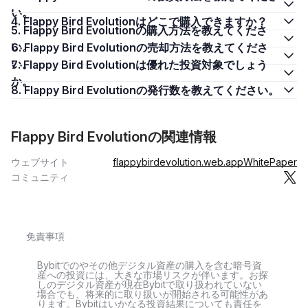
い。
4. Flappy Bird Evolutionはどこで購入できますか？
5. Flappy Bird Evolutionの購入方法を教えてくださ
い。
6. Flappy Bird Evolutionの売却方法を教えてくださ
い。
7. Flappy Bird Evolutionは優れた投資対象でしょう
か。
8. Flappy Bird Evolutionの発行数を教えてください。
Flappy Bird Evolutionの関連情報
ウェブサイト
flappybirdevolution.web.app
WhitePaper
コミュニティ
免責事項
Bybitでのやその他デジタル資産の購入を含む暗号資
産への投資には、大きな市場リスクが伴います。お探
しのデジタル資産が現在Bybitで取り扱われていない
場合でも、将来的に取り扱いが開始される可能性があ
ります。Bybitはいかなる投資結果についても責任を