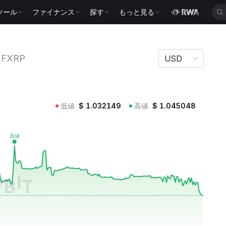
ツール
ファイナンス
探す
もっと見る
FXRP
USD
低値
$
1.032149
高値
$
1.045048