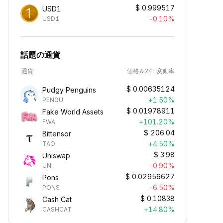
$
0.999517
USD1
-0.10%
USD1
話題の通貨
通貨
価格＆24H変動率
$
0.00635124
Pudgy Penguins
+1.50%
PENGU
$
0.01978911
Fake World Assets
+101.20%
FWA
$
206.04
Bittensor
+4.50%
TAO
$
3.98
Uniswap
-0.90%
UNI
$
0.02956627
Pons
-6.50%
PONS
$
0.10838
Cash Cat
+14.80%
CASHCAT