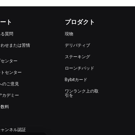
ート
プロダクト
ある質問
現物
合わせまたは苦情
デリバティブ
出
ステーキング
プセンター
ローンチパッド
ートセンター
Bybitカード
itへのご意見
ワンランク上の取
itアカデミー
引を
手数料
チャンネル認証