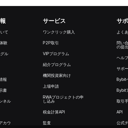
報
サービス
サポ
ついて
ワンクリック購入
よく
を体験
P2P取引
問い
の提
式グル
VIPプログラム
ヘル
紹介プログラム
サポ
機関投資家向け
情報
Byb
上場申請
示書
Byb
RWAプロジェクトの申
ンネル
し込み
取引
税金計算API
API
アカウ
監査
公式