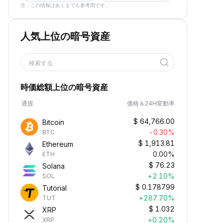
注：この情報はあくまでも参考用です。
人気上位の暗号資産
検索する
時価総額上位の暗号資産
通貨
価格＆24H変動率
$
64,766.00
Bitcoin
-0.30%
BTC
$
1,913.81
Ethereum
0.00%
ETH
$
76.23
Solana
+2.10%
SOL
$
0.178799
Tutorial
+287.70%
TUT
$
1.032
XRP
+0.20%
XRP