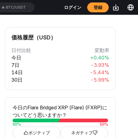
🔥
BTC/USDT
登録
ログイン
🔥
TUTUSDT
価格履歴（USD）
日付比較
変動率
今日
+0.40%
7日
-3.93%
14日
-5.44%
30日
-5.99%
今日のFlare Bridged XRP (Flare) (FXRP)に
ついてどう思いますか？
50
%
50
%
ポジティブ
ネガティブ