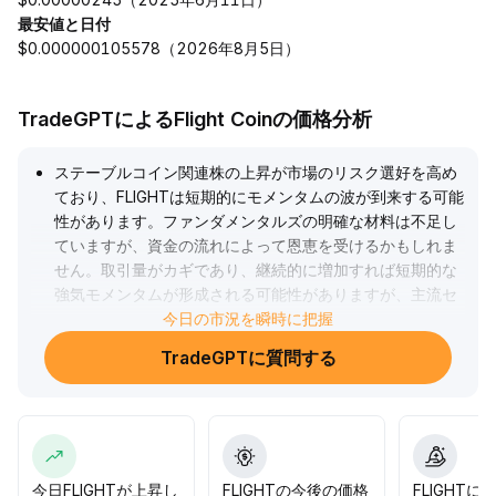
最安値と日付
$0.000000105578（2026年8月5日）
TradeGPTによるFlight Coinの価格分析
ステーブルコイン関連株の上昇が市場のリスク選好を高め
ており、FLIGHTは短期的にモメンタムの波が到来する可能
性があります。ファンダメンタルズの明確な材料は不足し
ていますが、資金の流れによって恩恵を受けるかもしれま
せん。取引量がカギであり、継続的に増加すれば短期的な
強気モメンタムが形成される可能性がありますが、主流セ
クターの加熱感の冷却によるボラティリティ・リスクに注
今日の市況を瞬時に把握
意が必要です。中長期的には、FLIGHTの持続可能性はエコ
TradeGPTに質問する
システムの構築や技術の更新に左右され、オンチェーンの
活動度やエコシステム協力の進展に注目すべきです。ステ
ーブルコイン関連のエコシステムが拡大し続ければ、中長
期的な価値の裏付けとなるでしょう。FLIGHTの短期的なボ
ラティリティには柔軟に対応し、オンチェーンデータを中
長期判断の根拠とすることを推奨します。
.
今日FLIGHTが上昇し
FLIGHTの今後の価格
FLIGHT