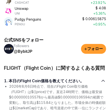
+23.92%
CASHCAT
$
4.08
Uniswap
+5.36%
UNI
$
0.00615875
Pudgy Penguins
+0.95%
PENGU
公式SNSをフォロー
Followers
+
フォロー
@BybitJP
FLIGHT（Flight Coin）に関するよくある質問
1. 本日のFlight Coin価格を教えてください。
2026年8月6日時点で、現在のFlight Coin取引価格
（FLIGHT）は${{price}です。直近24時間で、価格は最安値
$0.000000105578から最高値$0.000000106594の範囲で
変動し、取引高は$115.84となりました。市場全体の時価総額
は${{marketCap}であり、暗号資産の中で第--位にランクイン