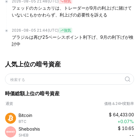
2026-08-05 21:48
(UTC)
弱気
フェッドのカシュカリは、トレーダーが9月の利上げに賭けて
いないにもかかわらず、利上げの必要性を訴える
2026-08-05 21:44
(UTC)
強気
ブラジルは再び25ベーシスポイント利下げ、9月の利下げが検
討中
人気上位の暗号資産
検索する
時価総額上位の暗号資産
通貨
価格＆24H変動率
$
64,433.00
Bitcoin
+0.07%
BTC
$
10.65
Sheboshis
--
SHEB