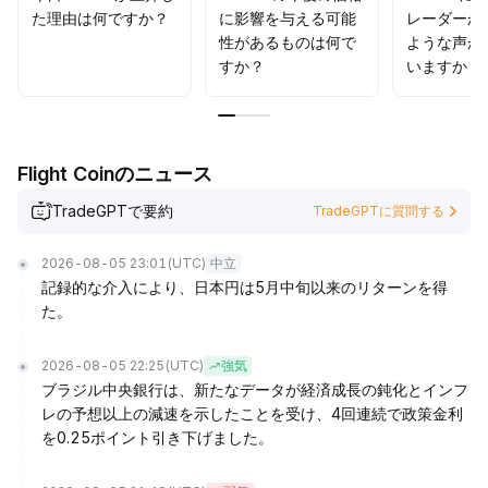
た理由は何ですか？
に影響を与える可能
レーダーか
性があるものは何で
ような声が
すか？
いますか？
Flight Coinのニュース
TradeGPTで要約
TradeGPTに質問する
2026-08-05 23:01
(UTC)
中立
記録的な介入により、日本円は5月中旬以来のリターンを得
た。
2026-08-05 22:25
(UTC)
強気
ブラジル中央銀行は、新たなデータが経済成長の鈍化とインフ
レの予想以上の減速を示したことを受け、4回連続で政策金利
を0.25ポイント引き下げました。