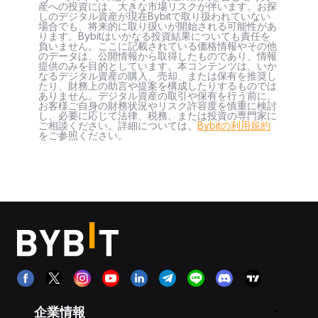
産への投資には、大きな市場リスクが伴います。お探
しのデジタル資産が現在Bybitで取り扱われていない
場合でも、将来的に取り扱いが開始される可能性があ
ります。Bybitはいかなる投資結果についても責任を
負いません。ここに記載されている価格情報やその他
のデータは、公開情報から取得したものであり、情報
提供のみを目的としています。本コンテンツは、いか
なるデジタル資産の購入、売却、または保有を推奨し
たり、財務上の助言や提案を構成したりするものでは
ありません。デジタル資産の取引や保有を行う前に、
お客様ご自身の財務状況やリスク許容度を慎重に検討
し、必要に応じて法律、税務、または投資の専門家に
ご相談ください。詳細については、
Bybitの利用規約
をご参照ください。
企業情報