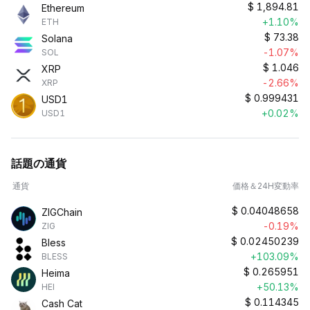
$
1,894.81
Ethereum
+1.10%
ETH
$
73.38
Solana
-1.07%
SOL
$
1.046
XRP
-2.66%
XRP
$
0.999431
USD1
+0.02%
USD1
話題の通貨
通貨
価格＆24H変動率
$
0.04048658
ZIGChain
-0.19%
ZIG
$
0.02450239
Bless
+103.09%
BLESS
$
0.265951
Heima
+50.13%
HEI
$
0.114345
Cash Cat