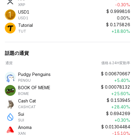
-0.30%
XRP
$
0.999816
USD1
0.00%
USD1
$
0.175826
Tutorial
+18.80%
TUT
話題の通貨
通貨
価格＆24H変動率
$
0.00670667
Pudgy Penguins
+5.40%
PENGU
$
0.00078132
BOOK OF MEME
+25.60%
BOME
$
0.153945
Cash Cat
+28.40%
CASHCAT
$
0.694269
Sui
+0.30%
SUI
$
0.01304484
Anoma
-15.10%
XAN