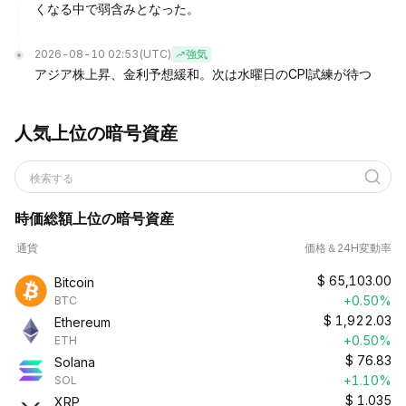
くなる中で弱含みとなった。
2026-08-10 02:53
(UTC)
強気
アジア株上昇、金利予想緩和。次は水曜日のCPI試練が待つ
人気上位の暗号資産
検索する
時価総額上位の暗号資産
通貨
価格＆24H変動率
$
65,103.00
Bitcoin
+0.50%
BTC
$
1,922.03
Ethereum
+0.50%
ETH
$
76.83
Solana
+1.10%
SOL
$
1.035
XRP