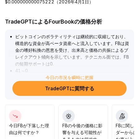
$0.000000000075222（2026年4月1日）
TradeGPTによるFourBookの価格分析
ビットコインのボラティリティは継続的に収縮しており、
構造的な資金が高ベータ資産へと流入しています。FBは資
金の嗜好転換の恩恵を受け、出来高と価格の共振によるブ
レイクアウト傾向を示しています。テクニカル面では、FB
の短期サポートは0
.
41～0
.
42 USDT付近にあり、出来高の増加を伴い0
今日の市況を瞬時に把握
.
46 USDTを突破すれば、さらなる上昇で0
.
TradeGPTに質問する
55 USDTや新高値を試す可能性があります。段階的に出来
高と市場センチメントの変化を追跡し、短期では0
.
41 USDTを損切りポイントとし、中期ではファンダメンタ
ルズやエコシステムの検証が必要です。また、ビットコイ
ン市場のボラティリティ転換点がリスク嗜好に与える逆効
果にも注意が必要です。
.
今日FBが下落した理
FBの今後の価格に影
FBに関し
由は何ですか？
響を与える可能性が
ダーからは