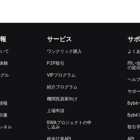
報
サービス
サポ
ついて
ワンクリック購入
よく
を体験
P2P取引
問い
の提
式グル
VIPプログラム
ヘル
紹介プログラム
サポ
機関投資家向け
情報
Byb
上場申請
示書
Byb
RWAプロジェクトの申
ンネル
し込み
取引
税金計算API
API