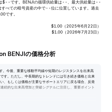
高は$--です。BENJIの循環供給量は--、最大供給量は--
Iはすべての暗号資産の中で--位に位置しています。過去
.00です。
$1.00（2025年6月22日）
$1.00（2026年7月23日）
eton BENJIの価格分析
ます。今後、重要な移動平均線や短期のレジスタンスを出来高
みです。ただし、中長期的なトレンドには引き続き価格と出来
ない、もしくは価格が主要なサポートエリアに戻る場合、反発
は連続的な出来高増加と突破シグナルに注目し、重要ポイント
ださい。中長期では、価格と出来高の継続的な共振と構造的な
理な高値追いを避けるべきです。
.