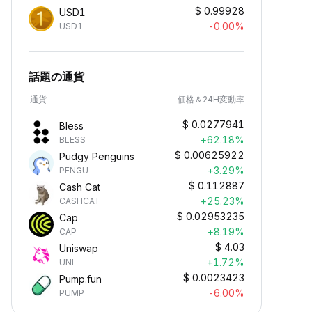
$
0.99928
USD1
-0.00%
USD1
話題の通貨
通貨
価格＆24H変動率
$
0.0277941
Bless
+62.18%
BLESS
$
0.00625922
Pudgy Penguins
+3.29%
PENGU
$
0.112887
Cash Cat
+25.23%
CASHCAT
$
0.02953235
Cap
+8.19%
CAP
$
4.03
Uniswap
+1.72%
UNI
$
0.0023423
Pump.fun
-6.00%
PUMP