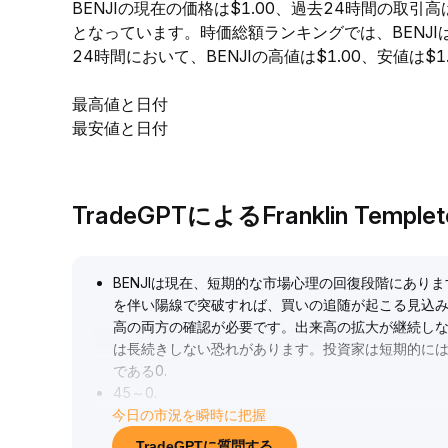
BENJIの現在の価格は$1.00、過去24時間の取引
となっています。時価総額ランキングでは、BENJ
24時間において、BENJIの高値は$1.00、安値は$1
最高値と日付
最安値と日付
TradeGPTによるFranklin Templ
BENJIは現在、短期的な市場心理の回復段階にあり
を伴い陽線で突破すれば、買いの追随が起こる見込
高の両方の確認が必要です。出来高の拡大が継続し
は長続きしない恐れがあります。投資家は短期的に
である0
.
45～0
.
今日の市況を瞬時に把握
49ゾーンの安定定着や売り圧力の変化を観察してく
ブレイクアウトを待ってから投資戦略を検討し、無
TradeGPTに質問する