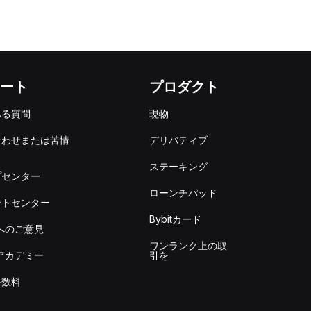
ート
プロダクト
ある質問
現物
合わせまたは苦情
デリバティブ
出
ステーキング
プセンター
ローンチパッド
ートセンター
Bybitカード
itへのご意見
ワンランク上の取
itアカデミー
引を
手数料