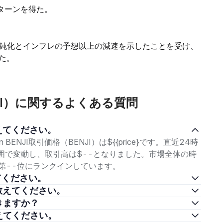
ターンを得た。
鈍化とインフレの予想以上の減速を示したことを受け、
た。
n BENJI）に関するよくある質問
格を教えてください。
on BENJI取引価格（BENJI）は${{price}です。直近24時
の範囲で変動し、取引高は$--となりました。市場全体の時
中で第--位にランクインしています。
を教えてください。
資方法を教えてください。
購入できますか？
法を教えてください。