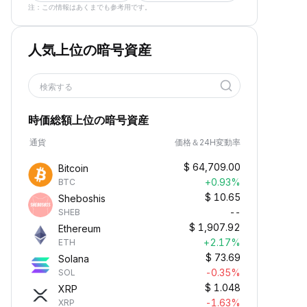
注：この情報はあくまでも参考用です。
人気上位の暗号資産
検索する
時価総額上位の暗号資産
通貨
価格＆24H変動率
$
64,709.00
Bitcoin
+0.93%
BTC
$
10.65
Sheboshis
--
SHEB
$
1,907.92
Ethereum
+2.17%
ETH
$
73.69
Solana
-0.35%
SOL
$
1.048
XRP
-1.63%
XRP