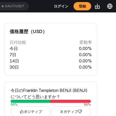
登録
ログイン
🔥
XAUT/USDT
価格履歴（USD）
日付比較
変動率
今日
0.00%
7日
0.00%
14日
0.00%
30日
0.00%
今日のFranklin Templeton BENJI (BENJI)
についてどう思いますか？
50
%
50
%
ポジティブ
ネガティブ