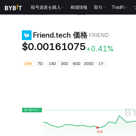
暗号資産を購入
相場情報
取引
TradFi
暗号資産価格
Friend.tech 価格 FRIEND
Friend.tech 価格
FRIEND
$0.00161075
+0.41%
24H
7D
14D
30D
60D
200D
1Y