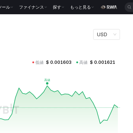
ツール
ファイナンス
探す
もっと見る
USD
低値
$
0.001603
高値
$
0.001621