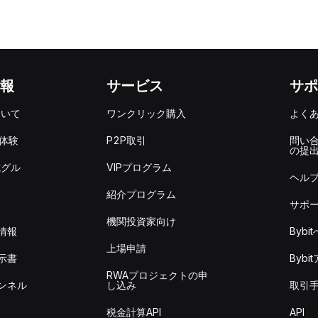
報
サービス
サポ
ついて
ワンクリック購入
よく
を体験
P2P取引
問い
の提
式グル
VIPプログラム
ヘル
紹介プログラム
サポ
機関投資家向け
情報
Byb
上場申請
示書
Byb
RWAプロジェクトの申
ンネル
し込み
取引
税金計算API
API