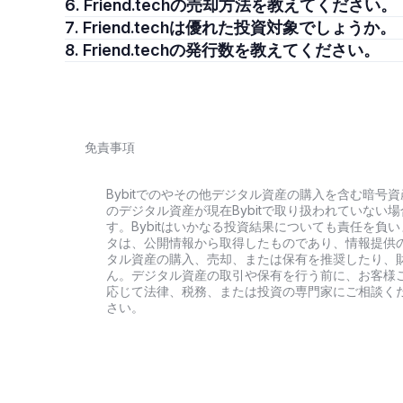
6. Friend.techの売却方法を教えてください。
7. Friend.techは優れた投資対象でしょうか。
8. Friend.techの発行数を教えてください。
免責事項
Bybitでのやその他デジタル資産の購入を含む暗
のデジタル資産が現在Bybitで取り扱われていな
す。Bybitはいかなる投資結果についても責任を
タは、公開情報から取得したものであり、情報提供
タル資産の購入、売却、または保有を推奨したり、
ん。デジタル資産の取引や保有を行う前に、お客様
応じて法律、税務、または投資の専門家にご相談くだ
さい。