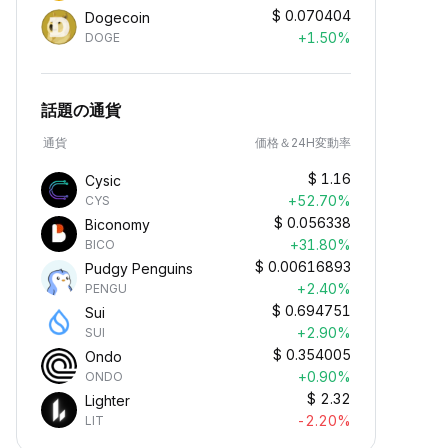
$
0.070404
Dogecoin
+1.50%
DOGE
話題の通貨
通貨
価格＆24H変動率
$
1.16
Cysic
+52.70%
CYS
$
0.056338
Biconomy
+31.80%
BICO
$
0.00616893
Pudgy Penguins
+2.40%
PENGU
$
0.694751
Sui
+2.90%
SUI
$
0.354005
Ondo
+0.90%
ONDO
$
2.32
Lighter
-2.20%
LIT