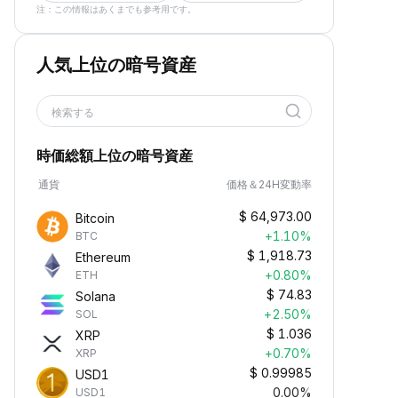
注：この情報はあくまでも参考用です。
人気上位の暗号資産
検索する
時価総額上位の暗号資産
通貨
価格＆24H変動率
$
64,973.00
Bitcoin
+1.10%
BTC
$
1,918.73
Ethereum
+0.80%
ETH
$
74.83
Solana
+2.50%
SOL
$
1.036
XRP
+0.70%
XRP
$
0.99985
USD1
0.00%
USD1