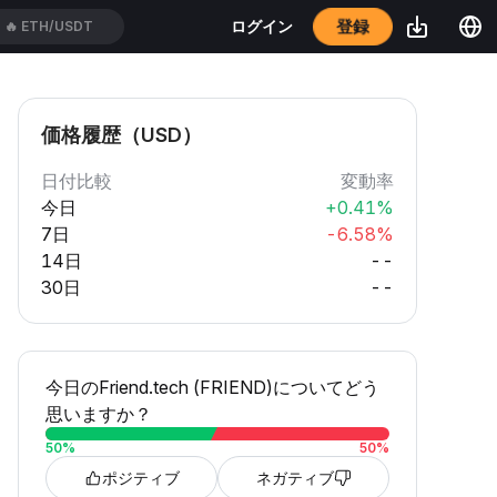
登録
ログイン
🔥
ETH/USDT
価格履歴（USD）
日付比較
変動率
今日
+0.41%
7日
-6.58%
14日
--
30日
--
今日のFriend.tech (FRIEND)についてどう
思いますか？
50
%
50
%
ポジティブ
ネガティブ