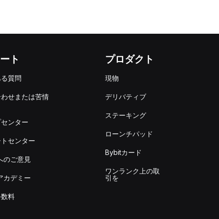
ート
プロダクト
ある質問
現物
合わせまたは苦情
デリバティブ
出
ステーキング
プセンター
ローンチパッド
ートセンター
Bybitカード
itへのご意見
ワンランク上の取
itアカデミー
引を
手数料