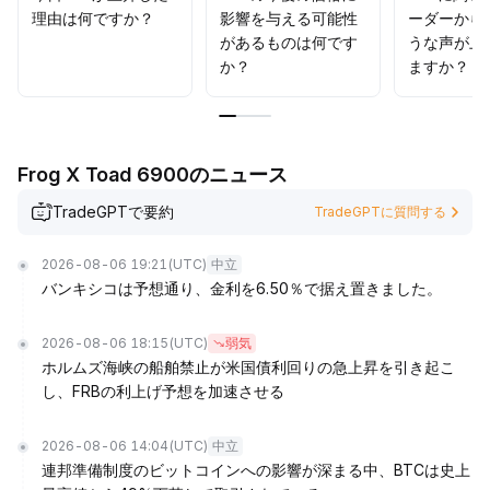
理由は何ですか？
影響を与える可能性
ーダーから
があるものは何です
うな声が上
か？
ますか？
Frog X Toad 6900のニュース
TradeGPTで要約
TradeGPTに質問する
2026-08-06 19:21
(UTC)
中立
バンキシコは予想通り、金利を6.50％で据え置きました。
2026-08-06 18:15
(UTC)
弱気
ホルムズ海峡の船舶禁止が米国債利回りの急上昇を引き起こ
し、FRBの利上げ予想を加速させる
2026-08-06 14:04
(UTC)
中立
連邦準備制度のビットコインへの影響が深まる中、BTCは史上