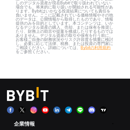
しのデジタル資産が現在Bybitで取り扱われていない
場合でも、将来的に取り扱いが開始される可能性があ
ります。Bybitはいかなる投資結果についても責任を
負いません。ここに記載されている価格情報やその他
のデータは、公開情報から取得したものであり、情報
提供のみを目的としています。本コンテンツは、いか
なるデジタル資産の購入、売却、または保有を推奨し
たり、財務上の助言や提案を構成したりするものでは
ありません。デジタル資産の取引や保有を行う前に、
お客様ご自身の財務状況やリスク許容度を慎重に検討
し、必要に応じて法律、税務、または投資の専門家に
ご相談ください。詳細については、
Bybitの利用規約
をご参照ください。
企業情報