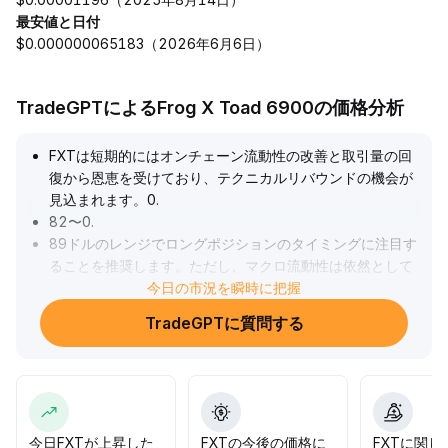
最安値と日付
$0.000000065183（2026年6月6日）
TradeGPTによるFrog X Toad 6900の価格分析
FXTは短期的にはオンチェーン流動性の改善と取引量の回
復から恩恵を受けており、テクニカルリバウンドの機会が
見込まれます。0
.
82〜0
.
89ドルのレンジでロングポジションのタイミングに注目す
ることを推奨します。ただし、マクロ流動性は依然として
引き締め傾向であり、長期トレンドには資金と活発度不足
今日の市況を瞬時に把握
のプレッシャーが続いているため、安易な高値追いは避け
TradeGPTに質問する
てください。中期配置では市場横断セクターとの協調や機
関投資家の資金流入動向に注目し、慎重にポジション比率
を上げつつ、リスクエクスポージャーを動的に調整してく
ださい。
.
今日FXTが上昇した
FXTの今後の価格に
FXTに関し