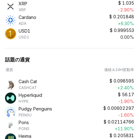
$
1.035
XRP
-2.90%
XRP
$
0.201848
Cardano
+6.30%
ADA
$
0.999553
USD1
0.00%
USD1
話題の通貨
通貨
価格＆24H変動率
$
0.098595
Cash Cat
+2.40%
CASHCAT
$
56.17
Hyperliquid
-1.90%
HYPE
$
0.00602297
Pudgy Penguins
-1.60%
PENGU
$
0.02114766
Pons
+11.90%
PONS
$
0.205831
Heima