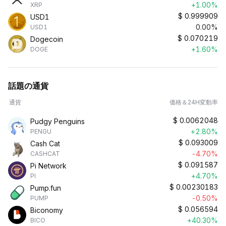
+1.00%
XRP
$
0.999909
USD1
0.00%
USD1
$
0.070219
Dogecoin
+1.60%
DOGE
話題の通貨
通貨
価格＆24H変動率
$
0.0062048
Pudgy Penguins
+2.80%
PENGU
$
0.093009
Cash Cat
-4.70%
CASHCAT
$
0.091587
Pi Network
+4.70%
PI
$
0.00230183
Pump.fun
-0.50%
PUMP
$
0.056594
Biconomy
+40.30%
BICO