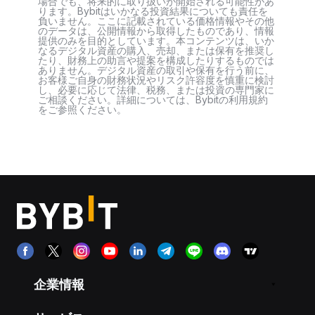
場合でも、将来的に取り扱いが開始される可能性があ
ります。Bybitはいかなる投資結果についても責任を
負いません。ここに記載されている価格情報やその他
のデータは、公開情報から取得したものであり、情報
提供のみを目的としています。本コンテンツは、いか
なるデジタル資産の購入、売却、または保有を推奨し
たり、財務上の助言や提案を構成したりするものでは
ありません。デジタル資産の取引や保有を行う前に、
お客様ご自身の財務状況やリスク許容度を慎重に検討
し、必要に応じて法律、税務、または投資の専門家に
ご相談ください。詳細については、Bybitの利用規約
をご参照ください。
企業情報