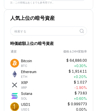
注：この情報はあくまでも参考用です。
人気上位の暗号資産
検索する
時価総額上位の暗号資産
通貨
価格＆24H変動率
$
64,886.00
Bitcoin
+0.30%
BTC
$
1,914.11
Ethereum
+0.20%
ETH
$
1.027
XRP
-1.90%
XRP
$
73.83
Solana
+0.60%
SOL
$
0.999773
USD1
0.00%
USD1