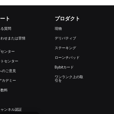
ート
プロダクト
ある質問
現物
合わせまたは苦情
デリバティブ
出
ステーキング
プセンター
ローンチパッド
ートセンター
Bybitカード
itへのご意見
ワンランク上の取
itアカデミー
引を
手数料
チャンネル認証