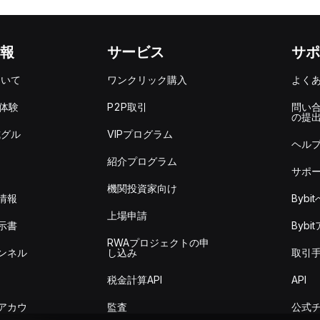
報
サービス
サポ
ついて
ワンクリック購入
よく
を体験
P2P取引
問い
の提
式グル
VIPプログラム
ヘル
紹介プログラム
サポ
機関投資家向け
情報
Byb
上場申請
示書
Byb
RWAプロジェクトの申
ンネル
し込み
取引
税金計算API
API
アカウ
監査
公式