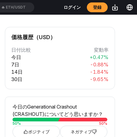
登録
ログイン
🔥
ETH/USDT
価格履歴（USD）
日付比較
変動率
今日
+0.47%
7日
-0.88%
14日
-1.84%
30日
-9.65%
今日のGenerational Crashout
(CRASHOUT)についてどう思いますか？
50
%
50
%
ポジティブ
ネガティブ