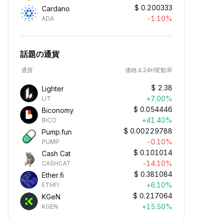
$
0.200333
Cardano
-1.10%
ADA
話題の通貨
通貨
価格＆24H変動率
$
2.38
Lighter
+7.00%
LIT
$
0.054446
Biconomy
+41.40%
BICO
$
0.00229788
Pump.fun
-0.10%
PUMP
$
0.101014
Cash Cat
-14.10%
CASHCAT
$
0.381084
Ether.fi
+6.10%
ETHFI
$
0.217064
KGeN
+15.50%
KGEN