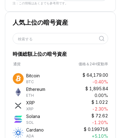
注：この情報はあくまでも参考用です。
人気上位の暗号資産
検索する
時価総額上位の暗号資産
通貨
価格＆24H変動率
$
64,179.00
Bitcoin
-0.40%
BTC
$
1,895.84
Ethereum
0.00%
ETH
$
1.022
XRP
-2.30%
XRP
$
72.62
Solana
-1.20%
SOL
$
0.199716
Cardano
+5.10%
ADA