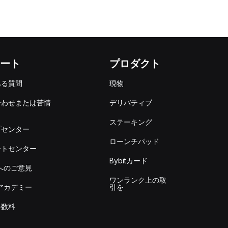
ート
プロダクト
ある質問
現物
合わせまたは苦情
デリバティブ
出
ステーキング
プセンター
ローンチパッド
ートセンター
Bybitカード
itへのご意見
ワンランク上の取
itアカデミー
引を
手数料