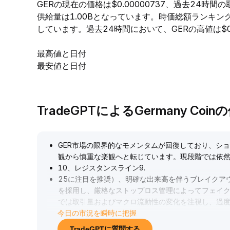
GERの現在の価格は$0.00000737、過去24時間の
供給量は1.00Bとなっています。時価総額ランキン
しています。過去24時間において、GERの高値は$0.00
最高値と日付
最安値と日付
TradeGPTによるGermany Coi
GER市場の限界的なモメンタムが回復しており、シ
観から慎重な楽観へと転じています。現段階では依然
10、レジスタンスライン9
.
25に注目を推奨）、明確な出来高を伴うブレイクア
を採用し、厳格なストップロス管理によってフェイ
では取引量およびマクロ流動性の変化を注視し、過
今日の市況を瞬時に把握
待ちましょう。
.
TradeGPTに質問する