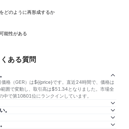
をどのように再形成するか
可能性がある
るよくある質問
い。
取引価格（GER）は${{price}です。直近24時間で、価格は
753の範囲で変動し、取引高は$51.34となりました。市場全
資産の中で第10801位にランクインしています。
さい。
い。