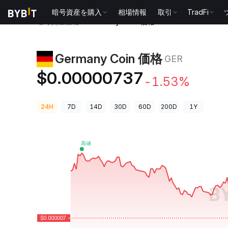
暗号資産を購入
相場情報
取引
TradFi
暗号資産価格
Germany Coin 価格 GER
Germany Coin 価格
GER
$0.00000737
-1.53%
24H
7D
14D
30D
60D
200D
1Y