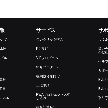
報
サービス
サポ
ついて
ワンクリック購入
よく
を体験
P2P取引
問い
の提
式グル
VIPプログラム
ヘル
紹介プログラム
サポ
機関投資家向け
情報
Byb
上場申請
示書
Byb
RWAプロジェクトの申
ンネル
し込み
取引
税金計算API
API