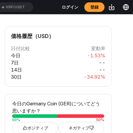
登録
ログイン
🔥
XRP/USDT
価格履歴（USD）
日付比較
変動率
今日
-1.53%
7日
--
14日
--
30日
-34.92%
今日のGermany Coin (GER)についてどう
思いますか？
50
%
50
%
ポジティブ
ネガティブ