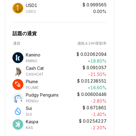
$
0.999565
USD1
0.00%
USD1
話題の通貨
通貨
価格＆24H変動率
$
0.02062094
Kamino
+18.80%
KMNO
$
0.091057
Cash Cat
-21.50%
CASHCAT
$
0.01238551
Plume
+16.60%
PLUME
$
0.00600446
Pudgy Penguins
-2.80%
PENGU
$
0.671861
Sui
-1.40%
SUI
$
0.0254227
Kaspa
-2.20%
KAS