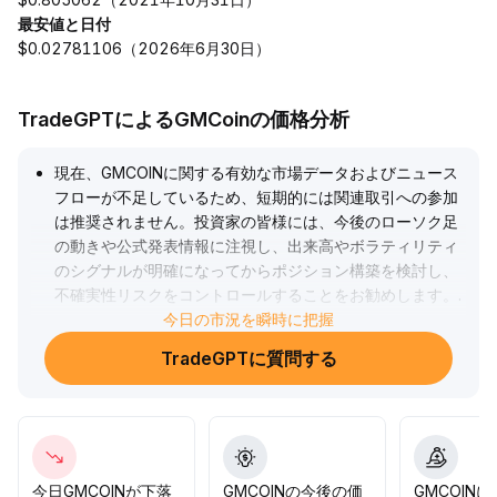
最安値と日付
$0.02781106（2026年6月30日）
TradeGPTによるGMCoinの価格分析
現在、GMCOINに関する有効な市場データおよびニュース
フローが不足しているため、短期的には関連取引への参加
は推奨されません。投資家の皆様には、今後のローソク足
の動きや公式発表情報に注視し、出来高やボラティリティ
のシグナルが明確になってからポジション構築を検討し、
不確実性リスクをコントロールすることをお勧めします。
.
今日の市況を瞬時に把握
TradeGPTに質問する
今日GMCOINが下落
GMCOINの今後の価
GMCOIN