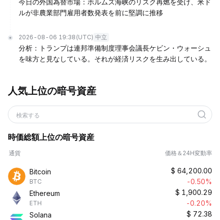
今日の外国為替市場：ホルムズ海峡のリスク再燃を受け、米ド
ルが非農業部門雇用者数発表を前に堅調に推移
2026-08-06 19:38
(UTC)
中立
分析：トランプは連邦準備制度理事会議長ケビン・ウォーシュ
を味方と見なしている。それが経済リスクを生み出している。
人気上位の暗号資産
検索する
時価総額上位の暗号資産
通貨
価格＆24H変動率
$
64,200.00
Bitcoin
-0.50%
BTC
$
1,900.29
Ethereum
-0.20%
ETH
$
72.38
Solana