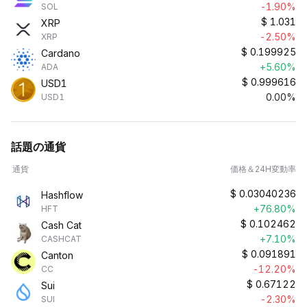
-1.90%
SOL
$
1.031
XRP
-2.50%
XRP
$
0.199925
Cardano
+5.60%
ADA
$
0.999616
USD1
0.00%
USD1
話題の通貨
通貨
価格＆24H変動率
$
0.03040236
Hashflow
+76.80%
HFT
$
0.102462
Cash Cat
+7.10%
CASHCAT
$
0.091891
Canton
-12.20%
CC
$
0.67122
Sui
-2.30%
SUI