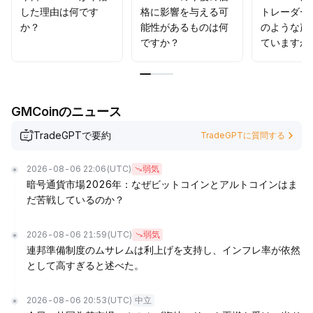
した理由は何です
格に影響を与える可
トレーダー
か？
能性があるものは何
のような声
ですか？
ていますか
GMCoinのニュース
TradeGPTで要約
TradeGPTに質問する
2026-08-06 22:06
(UTC)
弱気
暗号通貨市場2026年：なぜビットコインとアルトコインはま
だ苦戦しているのか？
2026-08-06 21:59
(UTC)
弱気
連邦準備制度のムサレムは利上げを支持し、インフレ率が依然
として高すぎると述べた。
2026-08-06 20:53
(UTC)
中立