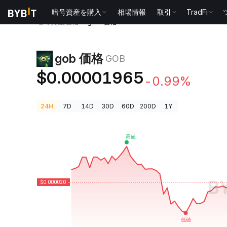
暗号資産を購入
相場情報
取引
TradFi
暗号資産価格
gob 価格 GOB
gob 価格
GOB
$0.00001965
-0.99%
24H
7D
14D
30D
60D
200D
1Y