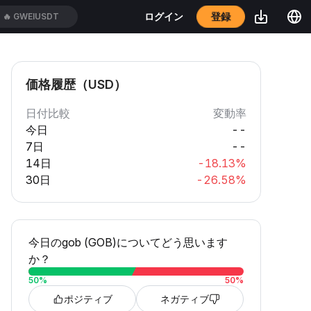
登録
ログイン
🔥
GWEIUSDT
価格履歴（USD）
日付比較
変動率
今日
--
7日
--
14日
-18.13%
30日
-26.58%
今日のgob (GOB)についてどう思います
か？
50
%
50
%
ポジティブ
ネガティブ