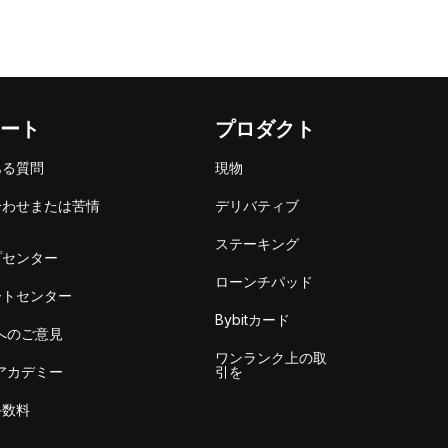
ート
プロダクト
ある質問
現物
合わせまたは苦情
デリバティブ
出
ステーキング
プセンター
ローンチパッド
ートセンター
Bybitカード
itへのご意見
ワンランク上の取
itアカデミー
引を
手数料