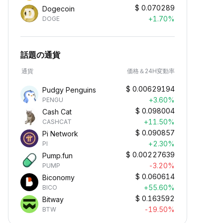
$
0.070289
Dogecoin
+1.70%
DOGE
話題の通貨
通貨
価格＆24H変動率
$
0.00629194
Pudgy Penguins
+3.60%
PENGU
$
0.098004
Cash Cat
+11.50%
CASHCAT
$
0.090857
Pi Network
+2.30%
PI
$
0.00227639
Pump.fun
-3.20%
PUMP
$
0.060614
Biconomy
+55.60%
BICO
$
0.163592
Bitway
-19.50%
BTW