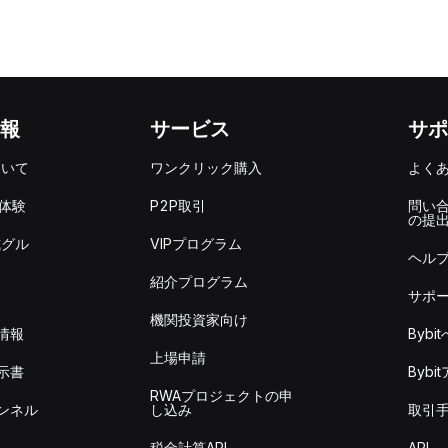
報
サービス
サポ
ついて
ワンクリック購入
よく
を体験
P2P取引
問い
の提
式グル
VIPプログラム
ヘル
紹介プログラム
サポ
機関投資家向け
情報
Byb
上場申請
示書
Byb
RWAプロジェクトの申
ンネル
し込み
取引
税金計算API
API