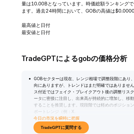
量は10.00Bとなっています。時価総額ランキング
ます。過去24時間において、GOBの高値は$0.00001
最高値と日付
最安値と日付
TradeGPTによるgobの価格分析
GOBセクターは現在、レンジ相場で調整段階にあり
向にありますが、トレンドはまだ明確ではありませ
ス付近ではフェイク・ブレイクアウト後の調整リス
ータに密接に注目し、出来高が持続的に増加し、移
することを推奨します。現段階では軽めのポジショ
ポートレンジ（例：X
.
今日の市況を瞬時に把握
XX〜X
.
XX USDT）を上回っていることを前提としてくださ
TradeGPTに質問する