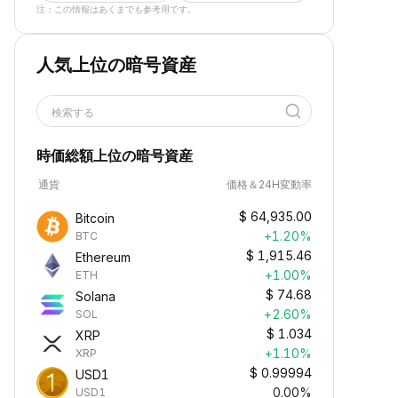
注：この情報はあくまでも参考用です。
人気上位の暗号資産
検索する
時価総額上位の暗号資産
通貨
価格＆24H変動率
$
64,935.00
Bitcoin
+1.20%
BTC
$
1,915.46
Ethereum
+1.00%
ETH
$
74.68
Solana
+2.60%
SOL
$
1.034
XRP
+1.10%
XRP
$
0.99994
USD1
0.00%
USD1