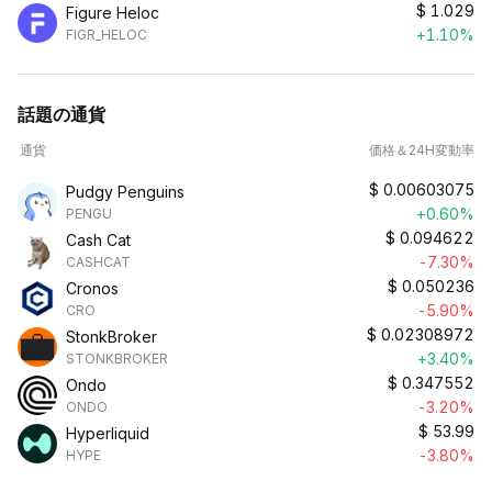
$
1.029
Figure Heloc
+1.10%
FIGR_HELOC
話題の通貨
通貨
価格＆24H変動率
$
0.00603075
Pudgy Penguins
+0.60%
PENGU
$
0.094622
Cash Cat
-7.30%
CASHCAT
$
0.050236
Cronos
-5.90%
CRO
$
0.02308972
StonkBroker
+3.40%
STONKBROKER
$
0.347552
Ondo
-3.20%
ONDO
$
53.99
Hyperliquid
-3.80%
HYPE