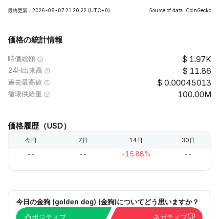
最終更新：2026-08-07 21:20:22
(UTC+0)
Source of data: CoinGecko
価格の統計情報
時価総額
1.97K
24H出来高
11.86
過去最高値
0.00045013
循環供給量
100.00M
価格履歴（USD）
今日
7日
14日
30日
--
--
-15.88%
--
今日の金狗 (golden dog) (金狗)についてどう思いますか？
ポジティブ
ネガティブ