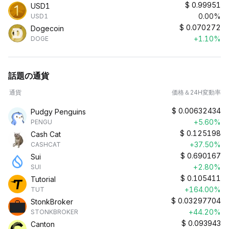
$
0.99951
USD1
0.00%
USD1
$
0.070272
Dogecoin
+1.10%
DOGE
話題の通貨
通貨
価格＆24H変動率
$
0.00632434
Pudgy Penguins
+5.60%
PENGU
$
0.125198
Cash Cat
+37.50%
CASHCAT
$
0.690167
Sui
+2.80%
SUI
$
0.105411
Tutorial
+164.00%
TUT
$
0.03297704
StonkBroker
+44.20%
STONKBROKER
$
0.093943
Canton