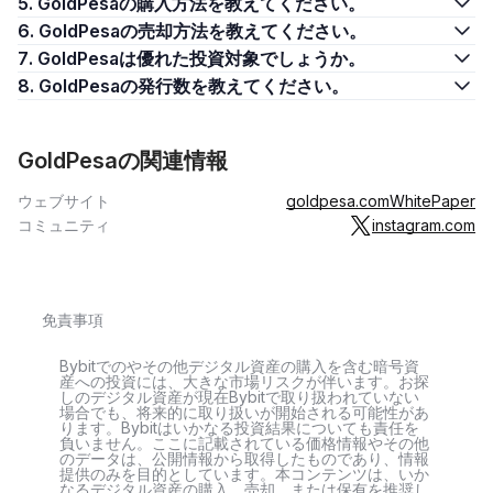
5. GoldPesaの購入方法を教えてください。
6. GoldPesaの売却方法を教えてください。
7. GoldPesaは優れた投資対象でしょうか。
8. GoldPesaの発行数を教えてください。
GoldPesaの関連情報
ウェブサイト
goldpesa.com
WhitePaper
コミュニティ
instagram.com
免責事項
Bybitでのやその他デジタル資産の購入を含む暗号資
産への投資には、大きな市場リスクが伴います。お探
しのデジタル資産が現在Bybitで取り扱われていない
場合でも、将来的に取り扱いが開始される可能性があ
ります。Bybitはいかなる投資結果についても責任を
負いません。ここに記載されている価格情報やその他
のデータは、公開情報から取得したものであり、情報
提供のみを目的としています。本コンテンツは、いか
なるデジタル資産の購入、売却、または保有を推奨し