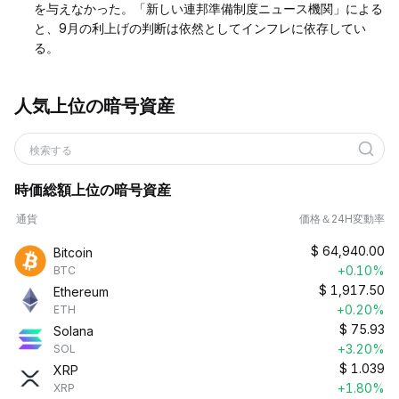
を与えなかった。「新しい連邦準備制度ニュース機関」による
と、9月の利上げの判断は依然としてインフレに依存してい
る。
人気上位の暗号資産
検索する
時価総額上位の暗号資産
通貨
価格＆24H変動率
$
64,940.00
Bitcoin
+0.10%
BTC
$
1,917.50
Ethereum
+0.20%
ETH
$
75.93
Solana
+3.20%
SOL
$
1.039
XRP
+1.80%
XRP