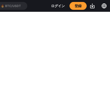
登録
ログイン
🔥
BTC/USDT