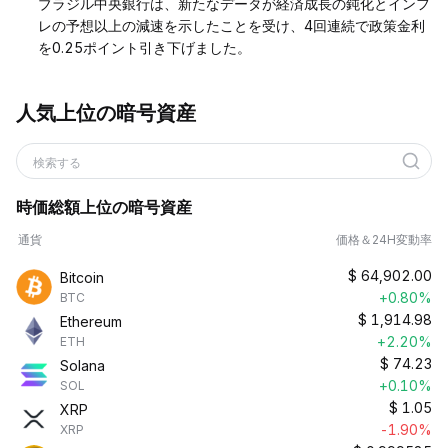
ブラジル中央銀行は、新たなデータが経済成長の鈍化とインフ
レの予想以上の減速を示したことを受け、4回連続で政策金利
を0.25ポイント引き下げました。
人気上位の暗号資産
検索する
時価総額上位の暗号資産
通貨
価格＆24H変動率
$
64,902.00
Bitcoin
+0.80%
BTC
$
1,914.98
Ethereum
+2.20%
ETH
$
74.23
Solana
+0.10%
SOL
$
1.05
XRP
-1.90%
XRP