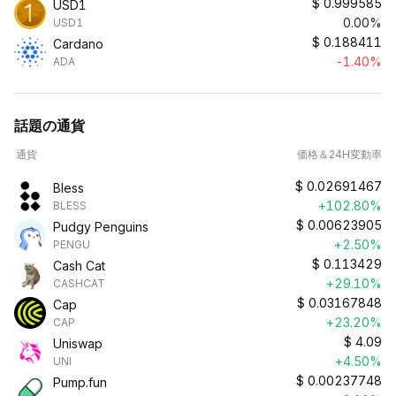
$
0.999585
USD1
0.00%
USD1
$
0.188411
Cardano
-1.40%
ADA
話題の通貨
通貨
価格＆24H変動率
$
0.02691467
Bless
+102.80%
BLESS
$
0.00623905
Pudgy Penguins
+2.50%
PENGU
$
0.113429
Cash Cat
+29.10%
CASHCAT
$
0.03167848
Cap
+23.20%
CAP
$
4.09
Uniswap
+4.50%
UNI
$
0.00237748
Pump.fun