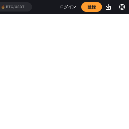
登録
ログイン
🔥
BTC/USDT