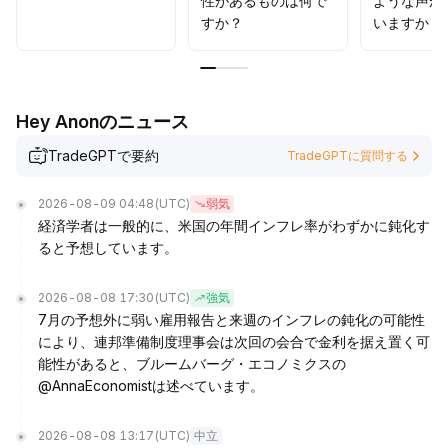
性があるものは何で
ような声が
すか？
いますか？
Hey Anonのニュース
TradeGPTで要約
TradeGPTに質問する
2026-08-09 04:48
(UTC)
弱気
経済学者は一般的に、米国の年間インフレ率がわずかに鈍化す
ると予想しています。
2026-08-08 17:30
(UTC)
強気
7月の予想外に弱い雇用報告と来週のインフレの鈍化の可能性
により、連邦準備制度理事会は次回の会合で金利を据え置く可
能性があると、ブルームバーグ・エコノミクスの
@AnnaEconomistは述べています。
2026-08-08 13:17
(UTC)
中立