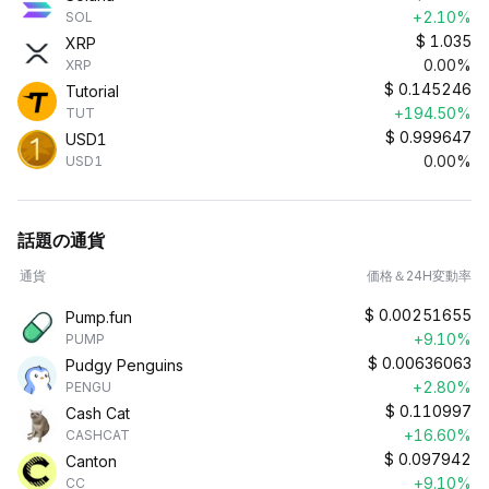
+2.10%
SOL
$
1.035
XRP
0.00%
XRP
$
0.145246
Tutorial
+194.50%
TUT
$
0.999647
USD1
0.00%
USD1
話題の通貨
通貨
価格＆24H変動率
$
0.00251655
Pump.fun
+9.10%
PUMP
$
0.00636063
Pudgy Penguins
+2.80%
PENGU
$
0.110997
Cash Cat
+16.60%
CASHCAT
$
0.097942
Canton
+9.10%
CC