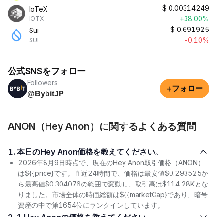
$
0.00314249
IoTeX
+38.00%
IOTX
$
0.691925
Sui
-0.10%
SUI
公式SNSをフォロー
Followers
+
フォロー
@BybitJP
ANON（Hey Anon）に関するよくある質問
1. 本日のHey Anon価格を教えてください。
2026年8月9日時点で、現在のHey Anon取引価格（ANON）
は${{price}です。直近24時間で、価格は最安値$0.293525か
ら最高値$0.304076の範囲で変動し、取引高は$114.28Kとな
りました。市場全体の時価総額は${{marketCap}であり、暗号
資産の中で第1654位にランクインしています。