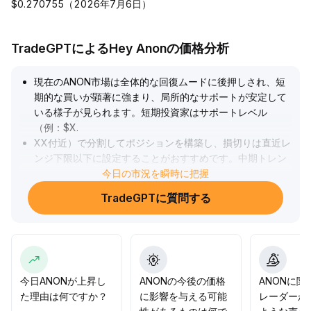
$0.270755（2026年7月6日）
TradeGPTによるHey Anonの価格分析
現在のANON市場は全体的な回復ムードに後押しされ、短
期的な買いが顕著に強まり、局所的なサポートが安定して
いる様子が見られます。短期投資家はサポートレベル
（例：$X
.
XX付近）で分割してポジションを構築し、損切りは直近レ
ンジ下限以下に設定することがおすすめです。中期トレン
ドは出来高が有意に伴って現高値（$X
今日の市況を瞬時に把握
.
XX）を突破することが条件となります。明確な出来高増加
TradeGPTに質問する
によるブレイクがなければ横ばいの展開が続く可能性が高
く、中長期資金は慎重に待つ姿勢を維持し、高値での追い
買いを避け、市場心理の変動によるリトレースメントへの
警戒も徹底しましょう。
.
今日ANONが上昇し
ANONの今後の価格
ANONに関
た理由は何ですか？
に影響を与える可能
レーダーか