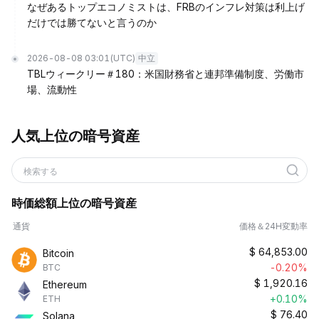
なぜあるトップエコノミストは、FRBのインフレ対策は利上げ
だけでは勝てないと言うのか
2026-08-08 03:01
(UTC)
中立
TBLウィークリー＃180：米国財務省と連邦準備制度、労働市
場、流動性
人気上位の暗号資産
検索する
時価総額上位の暗号資産
通貨
価格＆24H変動率
$
64,853.00
Bitcoin
-0.20%
BTC
$
1,920.16
Ethereum
+0.10%
ETH
$
76.40
Solana