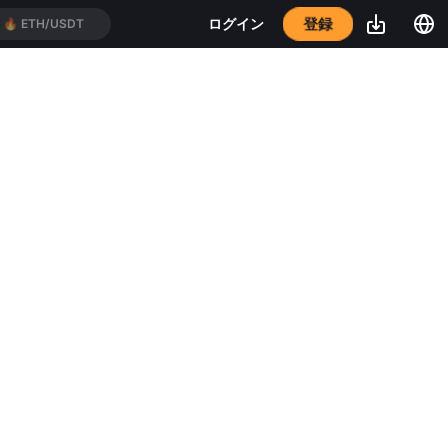
登録
ログイン
🔥
ETH/USDT