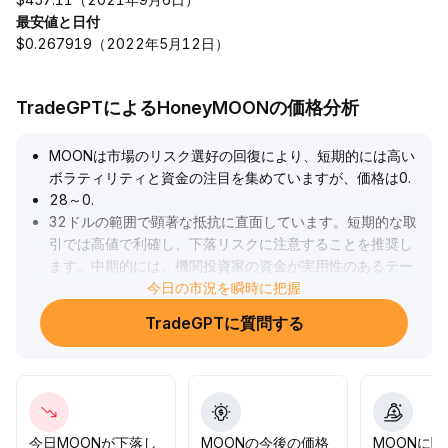
最安値と日付
$0.267919（2022年5月12日）
TradeGPTによるHoneyMOONの価格分析
MOONは市場のリスク選好の回復により、短期的には高い
ボラティリティと資金の注目を集めていますが、価格は0
.
28～0
.
32ドルの範囲で顕著な抵抗に直面しています。短期的な取
引では高値で利確し、下落リスクに注意することを推奨し
ます。中期的には、機関投資家の資金が実用性のあるテー
マへ徐々に移行しており、MOONがエコシステムでブレイ
今日の市況を瞬時に把握
クスルーを示せなければ流動性の減退リスクが生じます。
TradeGPTに質問する
プロジェクト側の革新的な連動があれば、支えとなるでし
ょう。長期的には、マクロ流動性や規制の障壁が依然とし
て存在し、現在の戦略は柔軟なポジション管理とリスクコ
ントロールが重視されており、MOONへの大量投資は推奨
されません。
.
今日MOONが下落し
MOONの今後の価格
MOONに