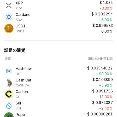
$
1.034
XRP
-3.30%
XRP
$
0.202294
Cardano
+6.90%
ADA
$
0.999583
USD1
0.00%
USD1
話題の通貨
通貨
価格＆24H変動率
$
0.03544022
Hashflow
+90.90%
HFT
$
0.103899
Cash Cat
+5.90%
CASHCAT
$
0.091756
Canton
-11.30%
CC
$
0.674087
Sui
-2.40%
SUI
$
0.00000281
Pepe