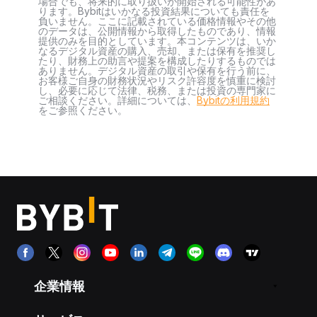
場合でも、将来的に取り扱いが開始される可能性があ
ります。Bybitはいかなる投資結果についても責任を
負いません。ここに記載されている価格情報やその他
のデータは、公開情報から取得したものであり、情報
提供のみを目的としています。本コンテンツは、いか
なるデジタル資産の購入、売却、または保有を推奨し
たり、財務上の助言や提案を構成したりするものでは
ありません。デジタル資産の取引や保有を行う前に、
お客様ご自身の財務状況やリスク許容度を慎重に検討
し、必要に応じて法律、税務、または投資の専門家に
ご相談ください。詳細については、
Bybitの利用規約
をご参照ください。
企業情報