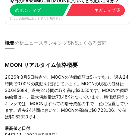
今日のHoneyMOON (MOON)についてどう思いますか？
ポジティブ
ネガティブ
注：この情報はあくまでも参考用です。
概要
分析
ニュース
ランキング
SNS
よくある質問
MOON リアルタイム価格概要
2026年8月6日時点で、MOONの時価総額は$--であり、過去24
時間で0.00%の変動を記録しています。MOONの現在の価格は
$0.645684、過去24時間の取引高は$30.50です。MOONの循環
供給量は--、最大供給量は73.48Kとなっています。時価総額ラン
キングでは、MOONはすべての暗号資産の中で--位に位置してい
ます。過去24時間において、MOONの高値は$0.723106、安値
は$0.63833です。
最高値と日付
$457.11（2021年9月6日）