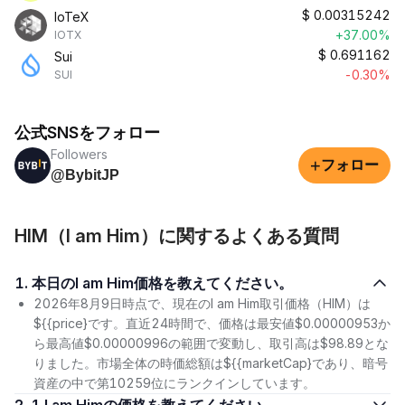
$
0.00315242
IoTeX
+37.00%
IOTX
$
0.691162
Sui
-0.30%
SUI
公式SNSをフォロー
Followers
+
フォロー
@BybitJP
HIM（I am Him）に関するよくある質問
1. 本日のI am Him価格を教えてください。
2026年8月9日時点で、現在のI am Him取引価格（HIM）は
${{price}です。直近24時間で、価格は最安値$0.00000953か
ら最高値$0.00000996の範囲で変動し、取引高は$98.89とな
りました。市場全体の時価総額は${{marketCap}であり、暗号
資産の中で第10259位にランクインしています。