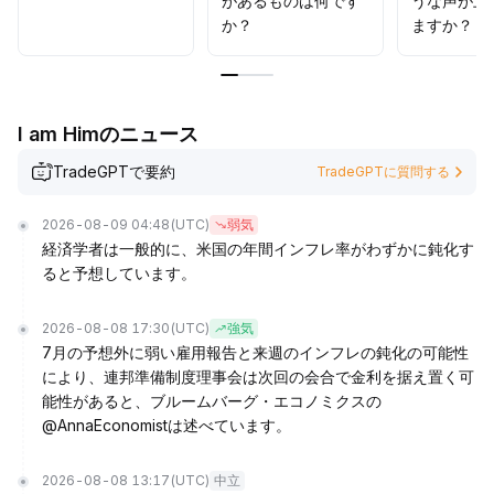
があるものは何です
うな声が上
か？
ますか？
I am Himのニュース
TradeGPTで要約
TradeGPTに質問する
2026-08-09 04:48
(UTC)
弱気
経済学者は一般的に、米国の年間インフレ率がわずかに鈍化す
ると予想しています。
2026-08-08 17:30
(UTC)
強気
7月の予想外に弱い雇用報告と来週のインフレの鈍化の可能性
により、連邦準備制度理事会は次回の会合で金利を据え置く可
能性があると、ブルームバーグ・エコノミクスの
@AnnaEconomistは述べています。
2026-08-08 13:17
(UTC)
中立