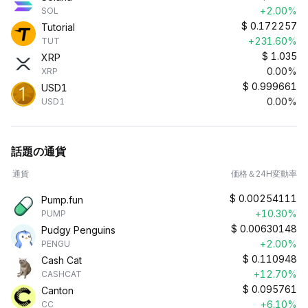
+2.00%
SOL
$
0.172257
Tutorial
+231.60%
TUT
$
1.035
XRP
0.00%
XRP
$
0.999661
USD1
0.00%
USD1
話題の通貨
通貨
価格＆24H変動率
$
0.00254111
Pump.fun
+10.30%
PUMP
$
0.00630148
Pudgy Penguins
+2.00%
PENGU
$
0.110948
Cash Cat
+12.70%
CASHCAT
$
0.095761
Canton
+6.10%
CC