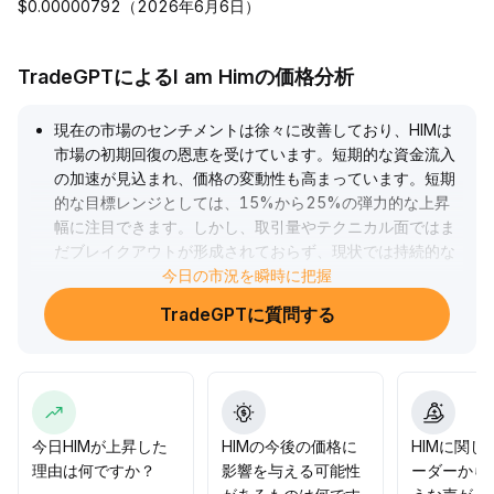
$0.00000792（2026年6月6日）
TradeGPTによるI am Himの価格分析
現在の市場のセンチメントは徐々に改善しており、HIMは
市場の初期回復の恩恵を受けています。短期的な資金流入
の加速が見込まれ、価格の変動性も高まっています。短期
的な目標レンジとしては、15%から25%の弾力的な上昇
幅に注目できます。しかし、取引量やテクニカル面ではま
だブレイクアウトが形成されておらず、現状では持続的な
推進力に欠けています。投資家は、オンチェーンデータと
今日の市況を瞬時に把握
ファンダメンタルの進捗を併せて確認し、高値からの下落
TradeGPTに質問する
リスクに注意を払いながら、上昇局面で段階的に利益確定
し、保有コストを引き下げることを推奨します。取引量の
拡大やファンダメンタルがさらに明確になった段階で、追
加投資を検討してください。
.
今日HIMが上昇した
HIMの今後の価格に
HIMに関し
理由は何ですか？
影響を与える可能性
ーダーから