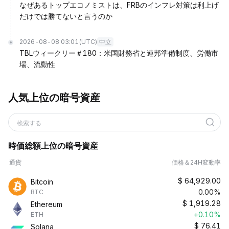
なぜあるトップエコノミストは、FRBのインフレ対策は利上げ
だけでは勝てないと言うのか
2026-08-08 03:01
(UTC)
中立
TBLウィークリー＃180：米国財務省と連邦準備制度、労働市
場、流動性
人気上位の暗号資産
検索する
時価総額上位の暗号資産
通貨
価格＆24H変動率
$
64,929.00
Bitcoin
0.00%
BTC
$
1,919.28
Ethereum
+0.10%
ETH
$
76.41
Solana