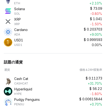
+2.10%
ETH
$
73.09
Solana
-0.80%
SOL
$
1.041
XRP
-1.50%
XRP
$
0.203703
Cardano
+9.00%
ADA
$
0.999593
USD1
0.00%
USD1
話題の通貨
通貨
価格＆24H変動率
$
0.11273
Cash Cat
+31.70%
CASHCAT
$
56.22
Hyperliquid
-1.80%
HYPE
$
0.00615844
Pudgy Penguins
+0.70%
PENGU