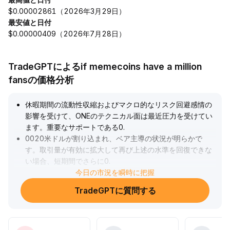
$0.00002861（2026年3月29日）
最安値と日付
$0.00000409（2026年7月28日）
TradeGPTによるif memecoins have a million
fansの価格分析
休暇期間の流動性収縮およびマクロ的なリスク回避感情の
影響を受けて、ONEのテクニカル面は最近圧力を受けてい
ます。重要なサポートである0
.
0020米ドルが割り込まれ、ベア主導の状況が明らかで
す。取引量が有効に拡大して再び上述の水準を回復できな
い場合、短期間でさらに0
.
00177米ドルまで下落するリスクがあります。休暇後の市
今日の市況を瞬時に把握
場流動性の回復およびビットコインの変動状況を密接に注
TradeGPTに質問する
視し、リスク選好が回復すれば押し目買いを検討できます
が、そうでなければ様子見を基本とし、さらなる下落に警
戒してください。
.