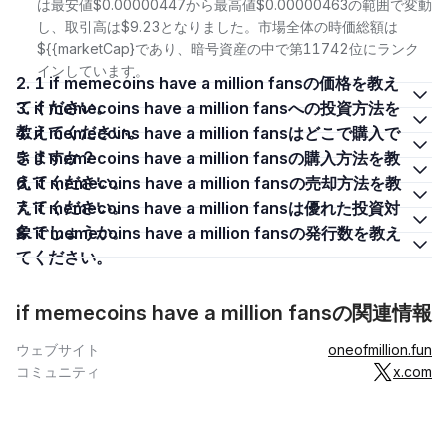
は最安値$0.00000447から最高値$0.00000463の範囲で変動
し、取引高は$9.23となりました。市場全体の時価総額は
${{marketCap}であり、暗号資産の中で第11742位にランク
インしています。
2. 1 if memecoins have a million fansの価格を教え
てください。
3. if memecoins have a million fansへの投資方法を
教えてください。
4. if memecoins have a million fansはどこで購入で
きますか？
5. if memecoins have a million fansの購入方法を教
えてください。
6. if memecoins have a million fansの売却方法を教
えてください。
7. if memecoins have a million fansは優れた投資対
象でしょうか。
8. if memecoins have a million fansの発行数を教え
てください。
if memecoins have a million fansの関連情報
ウェブサイト
oneofmillion.fun
コミュニティ
x.com