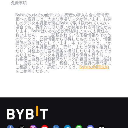
免責事項
Bybitでのやその他デジタル資産の購入を含む暗号資
産への投資には、大きな市場リスクが伴います。お探
しのデジタル資産が現在Bybitで取り扱われていない
場合でも、将来的に取り扱いが開始される可能性があ
ります。Bybitはいかなる投資結果についても責任を
負いません。ここに記載されている価格情報やその他
のデータは、公開情報から取得したものであり、情報
提供のみを目的としています。本コンテンツは、いか
なるデジタル資産の購入、売却、または保有を推奨し
たり、財務上の助言や提案を構成したりするものでは
ありません。デジタル資産の取引や保有を行う前に、
お客様ご自身の財務状況やリスク許容度を慎重に検討
し、必要に応じて法律、税務、または投資の専門家に
ご相談ください。詳細については、
Bybitの利用規約
をご参照ください。