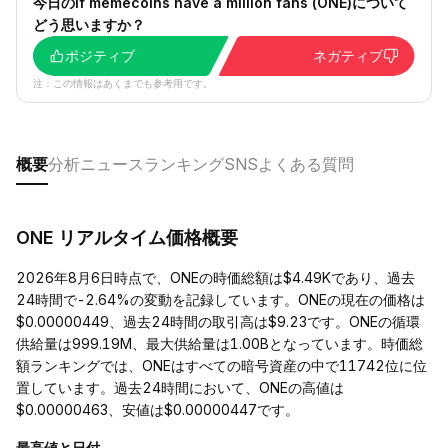
今日のif memecoins have a million fans (ONE)について
どう思いますか？
ポジティブ
ネガティブ
注：この情報はあくまでも参考用です。
概要
分析
ニュース
ランキング
SNS
よくある質問
ONE リアルタイム価格概要
2026年8月6日時点で、ONEの時価総額は$4.49Kであり、過去
24時間で-2.64%の変動を記録しています。ONEの現在の価格は
$0.00000449、過去24時間の取引高は$9.23です。ONEの循環
供給量は999.19M、最大供給量は1.00Bとなっています。時価総
額ランキングでは、ONEはすべての暗号資産の中で11742位に位
置しています。過去24時間において、ONEの高値は
$0.00000463、安値は$0.00000447です。
最高値と日付