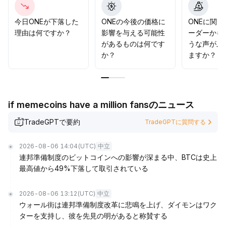
今日ONEが下落した
ONEの今後の価格に
ONEに関
理由は何ですか？
影響を与える可能性
ーダーから
があるものは何です
うな声が上
か？
ますか？
if memecoins have a million fansのニュース
TradeGPTで要約
TradeGPTに質問する
2026-08-06 14:04
(UTC)
中立
連邦準備制度のビットコインへの影響が深まる中、BTCは史上
最高値から49%下落して取引されている
2026-08-06 13:12
(UTC)
中立
ウォール街は連邦準備制度改革に悲鳴を上げ、ダイモンはワク
ターを支持し、彼を先見の明があると称賛する