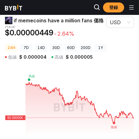
登録
暗号資産価格
if memecoins have a million fans 価格 ONE
if memecoins have a million fans 価格
USD
ONE
$0.00000449
-2.64%
24H
7D
14D
30D
60D
200D
1Y
低値
$
0.000004
高値
$
0.000005